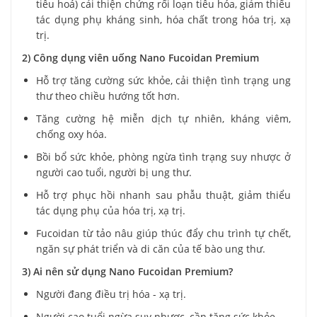
tiêu hoá) cải thiện chứng rối loạn tiêu hóa, giảm thiểu
tác dụng phụ kháng sinh, hóa chất trong hóa trị, xạ
trị.
2) Công dụng viên uống Nano Fucoidan Premium
Hỗ trợ tăng cường sức khỏe, cải thiện tình trạng ung
thư theo chiều hướng tốt hơn.
Tăng cường hệ miễn dịch tự nhiên, kháng viêm,
chống oxy hóa.
Bồi bổ sức khỏe, phòng ngừa tình trạng suy nhược ở
người cao tuổi, người bị ung thư.
Hỗ trợ phục hồi nhanh sau phẫu thuật, giảm thiểu
tác dụng phụ của hóa trị, xạ trị.
Fucoidan từ tảo nâu giúp thúc đẩy chu trình tự chết,
ngăn sự phát triển và di căn của tế bào ung thư.
3) Ai nên sử dụng Nano Fucoidan Premium?
Người đang điều trị hóa - xạ trị.
Người cao tuổi ngừa suy nhược, cần tăng sức khỏe.