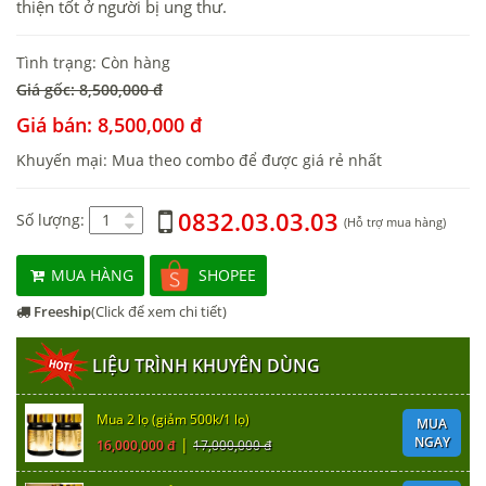
thiện tốt ở người bị ung thư.
Tình trạng: Còn hàng
Giá gốc: 8,500,000 đ
Giá bán: 8,500,000 đ
Khuyến mại: Mua theo combo để được giá rẻ nhất
0832.03.03.03
Số lượng:
(Hỗ trợ mua hàng)
MUA HÀNG
SHOPEE
Freeship
(Click để xem chi tiết)
LIỆU TRÌNH KHUYÊN DÙNG
Mua 2 lọ (giảm 500k/1 lọ)
MUA
NGAY
|
16,000,000 đ
17,000,000 đ