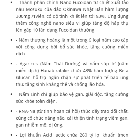
- Thành phần chính Nano Fucoidan từ chiết xuất tảo
nâu Mozuku của đảo Okinawa Nhật Bản hàm lượng
300mg /1viên, có độ tinh khiết lên tới 93%. Ứng dụng
thêm công nghệ nano siêu vi giúp tăng độ hấp thụ
lên gấp 10 lần dạng Fucoidan thường
- Nấm thượng hoàng là một trong 6 loại nấm cao cấp
với công dụng bồi bổ sức khỏe, tăng cường miễn
dịch.
- Agaricus (Nấm Thái Dương) và nấm súp lơ (nấm
miễn dịch) Hanabiratake chứa 43% hàm lượng Beta
Glucan hỗ trợ ngăn chặn sự phát triển tế bào ung
thư, tăng sinh kháng thể và chống lão hóa.
- Nấm Linh chi giúp bảo vệ gan, giải độc, tăng cường
sức khỏe toàn diện.
- RNA-Na (từ tinh hoàn cá hồi) thúc đẩy trao đổi chất,
củng cố chức năng não, cải thiện tình trạng viêm gan,
gan nhiễm mỡ, dị ứng.
- Lợi khuẩn Acid lactic chứa 260 tỷ lợi khuẩn (men