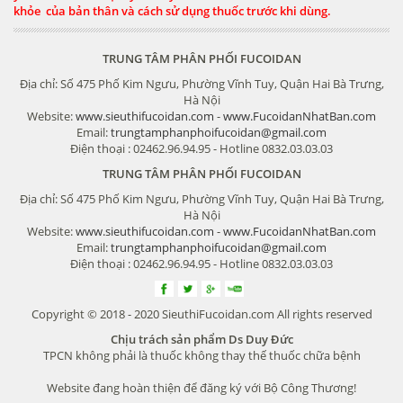
khỏe của bản thân và cách sử dụng thuốc trước khi dùng.
TRUNG TÂM PHÂN PHỐI FUCOIDAN
Địa chỉ: Số 475 Phố Kim Ngưu, Phường Vĩnh Tuy, Quận Hai Bà Trưng,
Hà Nội
Website:
www.sieuthifucoidan.com
-
www.FucoidanNhatBan.com
Email:
trungtamphanphoifucoidan@gmail.com
Điện thoại : 02462.96.94.95 - Hotline 0832.03.03.03
TRUNG TÂM PHÂN PHỐI FUCOIDAN
Địa chỉ: Số 475 Phố Kim Ngưu, Phường Vĩnh Tuy, Quận Hai Bà Trưng,
Hà Nội
Website:
www.sieuthifucoidan.com
-
www.FucoidanNhatBan.com
Email:
trungtamphanphoifucoidan@gmail.com
Điện thoại : 02462.96.94.95 - Hotline 0832.03.03.03
Copyright © 2018 - 2020 SieuthiFucoidan.com All rights reserved
Chịu trách sản phẩm Ds Duy Đức
TPCN không phải là thuốc không thay thế thuốc chữa bệnh
Website đang hoàn thiện để đăng ký với Bộ Công Thương!