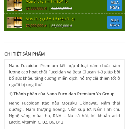
Mua 5 lọ (giảm 1 triệu/1 lọ
MUA
NGAY
|
37,500,000 đ
42,500,000 đ
Mua 10 lọ (giảm 1.5 triệu /1 lọ)
MUA
NGAY
|
70,000,000 đ
85,000,000 đ
CHI TIẾT SẢN PHẨM
Nano Fucoidan Premium kết hợp 4 loại nấm chứa hàm
lượng cao hoạt chất Fucoidan và Beta Glucan 1-3 giúp bồi
bổ sức khỏe, tăng cường miễn dịch, hỗ trợ cải thiện tốt ở
người bị ung thư.
1) Thành phần của Nano Fucoidan Premium Yo Group
Nano Fucoidan (tảo nâu Mozuku Okinawa), Nấm thái
dương , Nấm thượng hoàng, Nấm súp lơ, Nấm linh chi,
Nghệ vàng mùa thu, RNA – Na cá hồi, lợi khuẩn acid
Lactic, Vitamin C, B2, B6, B12