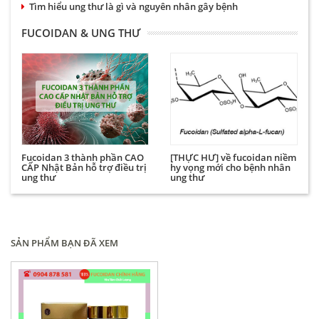
Tìm hiểu ung thư là gì và nguyên nhân gây bệnh
FUCOIDAN & UNG THƯ
Fucoidan 3 thành phần CAO
[THỰC HƯ] về fucoidan niềm
CẤP Nhật Bản hỗ trợ điều trị
hy vọng mới cho bệnh nhân
ung thư
ung thư
SẢN PHẨM BẠN ĐÃ XEM