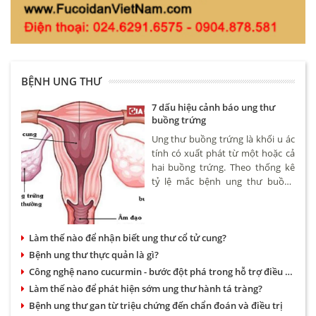
BỆNH UNG THƯ
7 dấu hiệu cảnh báo ung thư
buồng trứng
Ung thư buồng trứng là khối u ác
tính có xuất phát từ một hoặc cả
hai buồng trứng. Theo thống kê
tỷ lệ mắc bệnh ung thư buồng
trứng khoảng 4,6/100.000 phụ nữ.
Bệnh có thể xảy ra ở nhiều độ
tuổi tuy nhiên hay gặp nhất là
Làm thế nào để nhận biết ung thư cổ tử cung?
phụ nữ trên 50.
Bệnh ung thư thực quản là gì?
Công nghệ nano cucurmin - bước đột phá trong hỗ trợ điều trị bệnh dạ dày và ung thư
Làm thế nào để phát hiện sớm ung thư hành tá tràng?
Bệnh ung thư gan từ triệu chứng đến chẩn đoán và điều trị