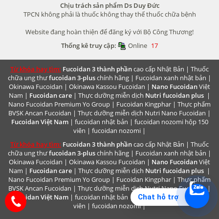
Chịu trách sản phẩm Ds Duy Đức
TPCN không phải là thuốc không thay thế thuốc chữa bệnh
Website đang hoàn thiện để đăng ký với Bộ Công Thương!
Thống kê truy cập:
Online
17
Từ khóa hay tìm:
Fucoidan 3 thành phần
cao cấp Nhật Bản |
Thuốc
chữa ung thư
fucoidan 3-plus
chính hãng |
Fucoidan xanh nhật bản
|
Okinawa Fucoidan
|
Okinawa Kassou Fucoidan
|
Nano Fucoidan
Việt
Nam |
Fucoidan care
| Thực dưỡng miễn dịch
Nutri fucoidan plus
|
Nano Fucoidan Premium
Yo Group | Fucoidan Kingphar | Thực phẩm
BVSK
Ancan Fucoidan
| Thực dưỡng miễn dịch
Nutri Nano Fucoidan
|
Fucoidan Việt Nam
|
fucoidan nhật bản
|
fucoidan nozomi hộp 150
viên
|
fucoidan nozomi
|
Từ khóa hay tìm:
Fucoidan 3 thành phần
cao cấp Nhật Bản |
Thuốc
chữa ung thư
fucoidan 3-plus
chính hãng |
Fucoidan xanh nhật bản
|
Okinawa Fucoidan
|
Okinawa Kassou Fucoidan
|
Nano Fucoidan
Việt
Nam |
Fucoidan care
| Thực dưỡng miễn dịch
Nutri fucoidan plus
|
Nano Fucoidan Premium
Yo Group | Fucoidan Kingphar | Thực phẩm
BVSK
Ancan Fucoidan
| Thực dưỡng miễn dịch
Nutri Nano Fucoidan
|
Chat hỗ trợ
Fucoidan Việt Nam
|
fucoidan nhật bản
|
fucoidan nozomi hộp 150
viên
|
fucoidan nozomi
|