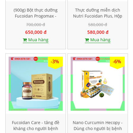
(900g) Bột thực dưỡng
Thực dưỡng miễn dịch
Fucoidan Progomax -
Nutri Fucoidan Plus, Hộp
dành cho bệnh nhân ung
500g
700,000 đ
580,000 đ
thư
650,000 đ
580,000 đ
Mua hàng
Mua hàng
-3%
-6%
Fucoidan Care - tăng đề
Nano Curcumin Hecopy -
kháng cho người bệnh
Dùng cho người bị bệnh