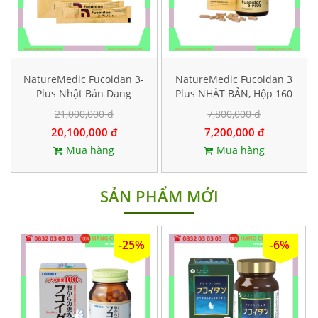
NatureMedic Fucoidan 3-
NatureMedic Fucoidan 3
Plus Nhật Bản Dạng
Plus NHẬT BẢN, Hộp 160
Nước, Hộp lớn 50 gói
viên
21,000,000 đ
7,800,000 đ
20,100,000 đ
7,200,000 đ
Mua hàng
Mua hàng
SẢN PHẨM MỚI
-25%
-6%