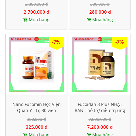
ung thư, Hộp 60 viên
dạ dày. Hộp 60 viên
2,800,000 đ
300,000 đ
nang cứng
2,700,000 đ
280,000 đ
Mua hàng
Mua hàng
-7%
-7%
Nano Fucomin Học Viện
Fucoidan 3 Plus NHẬT
Quân Y - Lọ 30 viên
BẢN - hỗ trợ điều trị ung
thư, tăng sức đề kháng
350,000 đ
7,800,000 đ
325,000 đ
7,200,000 đ
Mua hàng
Mua hàng