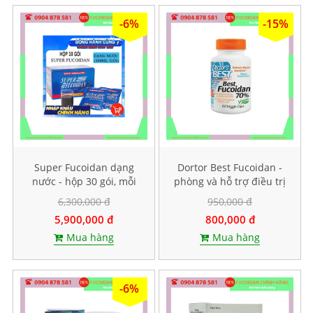
-6%
-15%
Super Fucoidan dạng
Dortor Best Fucoidan -
nước - hộp 30 gói, mỗi
phòng và hỗ trợ điều trị
gói chứa 100ml
ung thư, hộp 60 viên
6,300,000 đ
950,000 đ
5,900,000 đ
800,000 đ
Mua hàng
Mua hàng
-6%