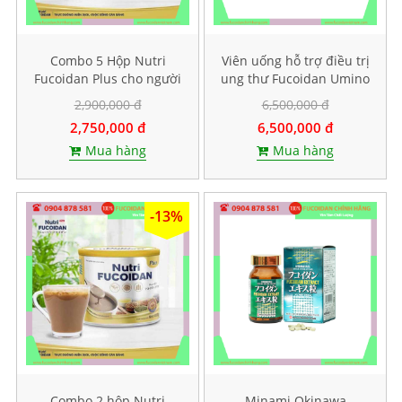
Combo 5 Hộp Nutri
Viên uống hỗ trợ điều trị
Fucoidan Plus cho người
ung thư Fucoidan Umino
ăn kiêng, Mỗi hộp 500g
Takaramono, Hộp 130
2,900,000 đ
6,500,000 đ
viên
2,750,000 đ
6,500,000 đ
Mua hàng
Mua hàng
-13%
Combo 2 hộp Nutri
Minami Okinawa