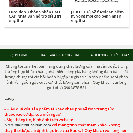
Fucoidan 3 thành phần CAO
[THỰC HƯ] về fucoidan niềm
CẤP Nhật Bản hỗ trợ điều trị
hy vọng mới cho bệnh nhân
ung thư
ung thư
QUY ĐỊNH
BẢO MẬT THÔNG TIN
PHƯƠNG THỨC THANH
Chúng tôi cam kết bán hàng đúng chất lượng của nhà sản xuất, trong
trường hợp khách hàng phát hiện hàng giả, hàng không đảm bảo chất
lượng chúng tôi xin bồi hoàn lại gấp 10 giá trị của sản phẩm. Mọi phản
ảnh về nguồn gốc xuất xứ, chất lượng sản phẩm Quý khách vui lòng
gọi tới số 0904.878.581
Lưu ý:
- Hiệu quả của sản phẩm sẽ khác nhau phụ về tình trạng sức
thuộc vào cơ địa của mỗi người!
- Mọi thông tin, hình ảnh trên website
www.sieuthifucoidan.com
chỉ mang tính chất tham khảo, không
thay thế được chỉ định trực tiếp của Bác sỹ! Quý khách vui lòng hỏi