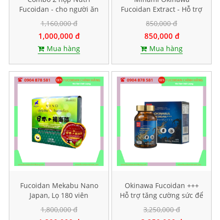
Fucoidan - cho người ăn
Fucoidan Extract - Hỗ trợ
kiêng, ăn chay
điều trị ung thư, Lọ 240
1,160,000 đ
850,000 đ
viên
1,000,000 đ
850,000 đ
Mua hàng
Mua hàng
Fucoidan Mekabu Nano
Okinawa Fucoidan +++
Japan, Lọ 180 viên
Hỗ trợ tăng cường sức để
kháng, Hộp 30 viên
1,800,000 đ
3,250,000 đ