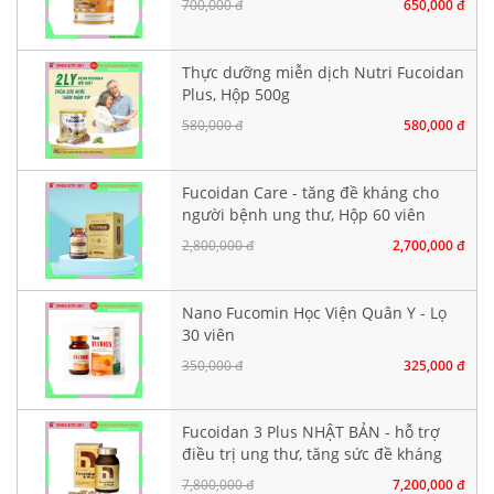
700,000 đ
650,000 đ
Thực dưỡng miễn dịch Nutri Fucoidan
Plus, Hộp 500g
580,000 đ
580,000 đ
Fucoidan Care - tăng đề kháng cho
người bệnh ung thư, Hộp 60 viên
nang cứng
2,800,000 đ
2,700,000 đ
Nano Fucomin Học Viện Quân Y - Lọ
30 viên
350,000 đ
325,000 đ
Fucoidan 3 Plus NHẬT BẢN - hỗ trợ
điều trị ung thư, tăng sức đề kháng
7,800,000 đ
7,200,000 đ