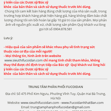
ý kiến của các Dược sỹ/Bác sỹ
khỏe của bản thân và cách sử dụng thuốc trước khi dùng.
Chúng tôi cam kết bán hàng đúng chất lượng của nhà sản xuất, trong
trường hợp khách hàng phát hiện hàng giả, hàng không đảm bảo chất
lượng chúng tôi xin bồi hoàn lại gấp 10 giá trị của sản phẩm. Mọi phản
ảnh về nguồn gốc xuất xứ, chất lượng sản phẩm Quý khách vui lòng
gọi tới số 0904.878.581
Lưu ý:
- Hiệu quả của sản phẩm sẽ khác nhau phụ về tình trạng sức
thuộc vào cơ địa của mỗi người!
- Mọi thông tin, hình ảnh trên website
www.sieuthifucoidan.com
chỉ mang tính chất tham khảo, không
thay thế được chỉ định trực tiếp của Bác sỹ! Quý khách vui lòng hỏi
ý kiến của các Dược sỹ/Bác sỹ
khỏe của bản thân và cách sử dụng thuốc trước khi dùng.
TRUNG TÂM PHÂN PHỐI FUCOIDAN
Địa chỉ: Số 475 Phố Kim Ngưu, Phường Vĩnh Tuy, Quận Hai Bà Trưng,
Hà Nội
Website:
www.sieuthifucoidan.com
-
www.FucoidanNhatBan.com
Email:
trungtamphanphoifucoidan@gmail.com