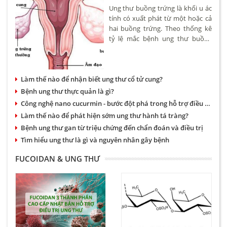
Ung thư buồng trứng là khối u ác
tính có xuất phát từ một hoặc cả
hai buồng trứng. Theo thống kê
tỷ lệ mắc bệnh ung thư buồng
trứng khoảng 4,6/100.000 phụ nữ.
Bệnh có thể xảy ra ở nhiều độ
tuổi tuy nhiên hay gặp nhất là
Làm thế nào để nhận biết ung thư cổ tử cung?
phụ nữ trên 50.
Bệnh ung thư thực quản là gì?
Công nghệ nano cucurmin - bước đột phá trong hỗ trợ điều trị bệnh dạ dày và ung thư
Làm thế nào để phát hiện sớm ung thư hành tá tràng?
Bệnh ung thư gan từ triệu chứng đến chẩn đoán và điều trị
Tìm hiểu ung thư là gì và nguyên nhân gây bệnh
FUCOIDAN & UNG THƯ