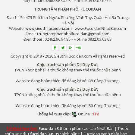
Điện thoại : 02462.96.94.95 - Hotline 0832.03.03.03
TRUNG TÂM PHÂN PHỐI FUCOIDAN
Địa chỉ: Số 475 Phố Kim Ngưu, Phường Vĩnh Tuy, Quận Hai Bà Trưng,
Hà Nội
Website:
www.sieuthifucoidan.com
-
www.FucoidanNhatBan.com
Email:
trungtamphanphoifucoidan@gmail.com
Điện thoại : 02462.96.94.95 - Hotline 0832.03.03.03
Copyright © 2018 - 2020 SieuthiFucoidan.com All rights reserved
Chịu trách sản phẩm Ds Duy Đức
TPCN không phải là thuốc không thay thế thuốc chữa bệnh
Website đang hoàn thiện để đăng ký với Bộ Công Thương!
Chịu trách sản phẩm Ds Duy Đức
TPCN không phải là thuốc không thay thế thuốc chữa bệnh
Website đang hoàn thiện để đăng ký với Bộ Công Thương!
Thống kê truy cập:
Online
119
Từ khóa hay tìm:
Fucoidan 3 thành phần
cao cấp Nhật Bản |
Thuốc
chữa ung thư
fucoidan 3-plus
chính hãng |
Fucoidan xanh nhật bản
|