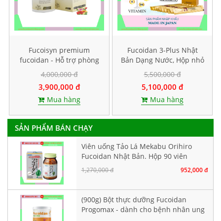
Fucoisyn premium
Fucoidan 3-Plus Nhật
fucoidan - Hỗ trợ phòng
Bản Dạng Nước, Hộp nhỏ
và điều trị ung thư, Hộp
10 gói
4,000,000 đ
5,500,000 đ
60 viên
3,900,000 đ
5,100,000 đ
Mua hàng
Mua hàng
SẢN PHẨM BÁN CHẠY
Viên uống Tảo Lá Mekabu Orihiro
Fucoidan Nhật Bản. Hộp 90 viên
1,270,000 đ
952,000 đ
(900g) Bột thực dưỡng Fucoidan
Progomax - dành cho bệnh nhân ung
thư