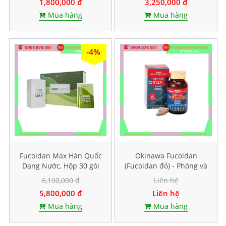
1,800,000 đ
3,250,000 đ
Mua hàng
Mua hàng
-4%
Fucoidan Max Hàn Quốc
Okinawa Fucoidan
Dạng Nước, Hộp 30 gói
(Fucoidan đỏ) - Phòng và
mỗi gói 40ml
hỗ trợ điều trị ung thư,
6,100,000 đ
Liên hệ
Hộp 150 viên
5,800,000 đ
Liên hệ
Mua hàng
Mua hàng