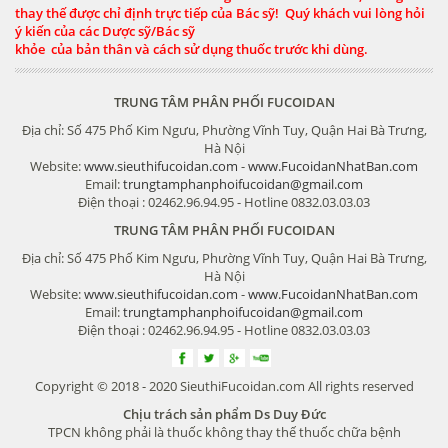
thay thế được chỉ định trực tiếp của Bác sỹ! Quý khách vui lòng hỏi
ý kiến của các Dược sỹ/Bác sỹ
khỏe của bản thân và cách sử dụng thuốc trước khi dùng.
TRUNG TÂM PHÂN PHỐI FUCOIDAN
Địa chỉ: Số 475 Phố Kim Ngưu, Phường Vĩnh Tuy, Quận Hai Bà Trưng,
Hà Nội
Website:
www.sieuthifucoidan.com
-
www.FucoidanNhatBan.com
Email:
trungtamphanphoifucoidan@gmail.com
Điện thoại : 02462.96.94.95 - Hotline 0832.03.03.03
TRUNG TÂM PHÂN PHỐI FUCOIDAN
Địa chỉ: Số 475 Phố Kim Ngưu, Phường Vĩnh Tuy, Quận Hai Bà Trưng,
Hà Nội
Website:
www.sieuthifucoidan.com
-
www.FucoidanNhatBan.com
Email:
trungtamphanphoifucoidan@gmail.com
Điện thoại : 02462.96.94.95 - Hotline 0832.03.03.03
Copyright © 2018 - 2020 SieuthiFucoidan.com All rights reserved
Chịu trách sản phẩm Ds Duy Đức
TPCN không phải là thuốc không thay thế thuốc chữa bệnh