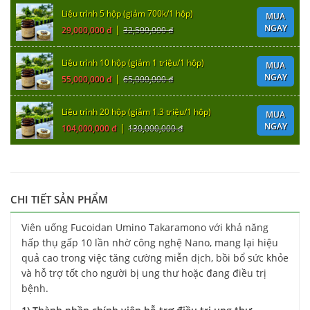
Liệu trình 5 hộp (giảm 700k/1 hộp)
MUA
NGAY
|
29,000,000 đ
32,500,000 đ
Liệu trình 10 hộp (giảm 1 triệu/1 hộp)
MUA
NGAY
|
55,000,000 đ
65,000,000 đ
Liệu trình 20 hộp (giảm 1.3 triệu/1 hộp)
MUA
NGAY
|
104,000,000 đ
130,000,000 đ
CHI TIẾT SẢN PHẨM
Viên uống Fucoidan Umino Takaramono với khả năng
hấp thụ gấp 10 lần nhờ công nghệ Nano, mang lại hiệu
quả cao trong việc tăng cường miễn dịch, bồi bổ sức khỏe
và hỗ trợ tốt cho người bị ung thư hoặc đang điều trị
bệnh.