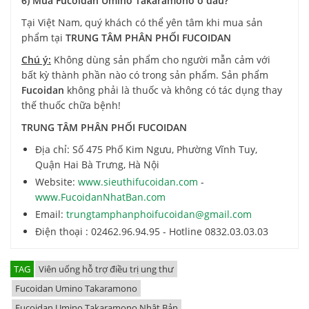
6) Mua Fucoidan Umino Takaramono ở đâu?
Tại Việt Nam, quý khách có thể yên tâm khi mua sản
phẩm tại
TRUNG TÂM PHÂN PHỐI FUCOIDAN
Chú ý:
Không dùng sản phẩm cho người mẫn cảm với
bất kỳ thành phần nào có trong sản phẩm. Sản phẩm
Fucoidan
không phải là thuốc và không có tác dụng thay
thế thuốc chữa bệnh!
TRUNG TÂM PHÂN PHỐI FUCOIDAN
Địa chỉ: Số 475 Phố Kim Ngưu, Phường Vĩnh Tuy,
Quận Hai Bà Trưng, Hà Nội
Website:
www.sieuthifucoidan.com
-
www.FucoidanNhatBan.com
Email:
trungtamphanphoifucoidan@gmail.com
Điện thoại : 02462.96.94.95 - Hotline 0832.03.03.03
TAG
Viên uống hỗ trợ điều trị ung thư
Fucoidan Umino Takaramono
Fucoidan Umino Takaramono Nhật Bản