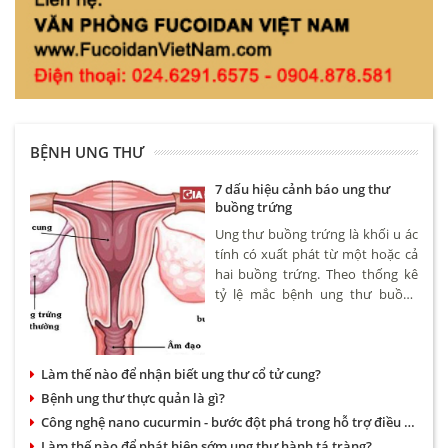
BỆNH UNG THƯ
7 dấu hiệu cảnh báo ung thư
buồng trứng
Ung thư buồng trứng là khối u ác
tính có xuất phát từ một hoặc cả
hai buồng trứng. Theo thống kê
tỷ lệ mắc bệnh ung thư buồng
trứng khoảng 4,6/100.000 phụ nữ.
Bệnh có thể xảy ra ở nhiều độ
tuổi tuy nhiên hay gặp nhất là
Làm thế nào để nhận biết ung thư cổ tử cung?
phụ nữ trên 50.
Bệnh ung thư thực quản là gì?
Công nghệ nano cucurmin - bước đột phá trong hỗ trợ điều trị bệnh dạ dày và ung thư
Làm thế nào để phát hiện sớm ung thư hành tá tràng?