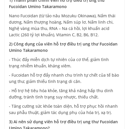
1) Thành phần chính viên hỗ trợ điều trị ung thư
Fucoidan Umino Takaramono
Nano Fucoidan (từ tảo nâu Mozuku Okinawa), Nấm thái
dương, Nấm thượng hoàng, Nấm súp lơ, Nấm linh chi,
Nghệ vàng mùa thu, RNA – Na cá hồi, lợi khuẩn acid
Lactic (260 tỷ lợi khuẩn), Vitamin C, B2, B6, B12.
2) Công dụng của viên hỗ trợ điều trị ung thư Fucoidan
Umino Takaramono
- Thúc đẩy miễn dịch tự nhiên của cơ thể, giảm tình
trạng nhiễm khuẩn, kháng viêm.
- Fucoidan hỗ trợ đẩy nhanh chu trình tự chết của tế bào
ung thư, giảm thiểu tình trạng di căn.
- Hỗ trợ hệ tiêu hóa khỏe, tăng khả năng hấp thu dinh
dưỡng, tránh tình trạng suy nhược, thiếu chất.
- Tăng cường sức khỏe toàn diện, hỗ trợ phục hồi nhanh
sau phẫu thuật, giảm tác dụng phụ của hóa trị, xạ trị.
3) Ai nên sử dụng viên hỗ trợ điều trị ung thư Fucoidan
Umino Takaramono?