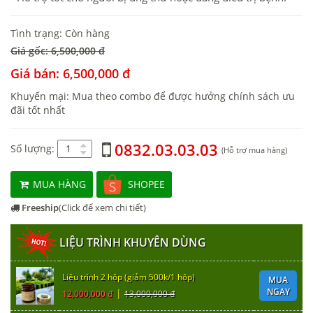
Tình trạng: Còn hàng
Giá gốc: 6,500,000 đ
Giá bán: 6,500,000 đ
Khuyến mại: Mua theo combo để được hưởng chính sách ưu
đãi tốt nhất
0832.03.03.03
Số lượng:
(Hỗ trợ mua hàng)
MUA HÀNG
SHOPEE
Freeship
(Click để xem chi tiết)
LIỆU TRÌNH KHUYÊN DÙNG
Liệu trình 2 hộp (giảm 500k/1 hộp)
MUA
NGAY
|
12,000,000 đ
13,000,000 đ