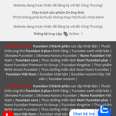
Website đang hoàn thiện để đăng ký với Bộ Công Thương!
Chịu trách sản phẩm Ds Duy Đức
TPCN không phải là thuốc không thay thế thuốc chữa bệnh
Website đang hoàn thiện để đăng ký với Bộ Công Thương!
Thống kê truy cập:
Online
1
Từ khóa hay tìm:
Fucoidan 3 thành phần
cao cấp Nhật Bản |
Thuốc
chữa ung thư
fucoidan 3-plus
chính hãng |
Fucoidan xanh nhật bản
|
Okinawa Fucoidan
|
Okinawa Kassou Fucoidan
|
Nano Fucoidan
Việt
Nam |
Fucoidan care
| Thực dưỡng miễn dịch
Nutri fucoidan plus
|
Nano Fucoidan Premium
Yo Group | Fucoidan Kingphar | Thực phẩm
BVSK
Ancan Fucoidan
| Thực dưỡng miễn dịch
Nutri Nano Fucoidan
|
Fucoidan Việt Nam
|
fucoidan nhật bản
|
fucoidan nozomi hộp 150
viên
|
fucoidan nozomi
|
Từ khóa hay tìm:
Fucoidan 3 thành phần
cao cấp Nhật Bản |
Thuốc
chữa ung thư
fucoidan 3-plus
chính hãng |
Fucoidan xanh nhật bản
|
Okinawa Fucoidan
|
Okinawa Kassou Fucoidan
|
Nano Fucoidan
Việt
Nam |
Fucoidan care
| Thực dưỡng miễn dịch
Nutri fucoidan plus
|
Nano Fucoidan Premium
Yo Group | Fucoidan Kingphar | Thực phẩm
BVSK
Ancan Fucoidan
| Thực dưỡng miễn dịch
Nutri Nano Fucoidan
|
Chat hỗ trợ
Fucoidan Việt Nam
|
fucoidan nhật bản
|
fucoidan nozomi hộp 150