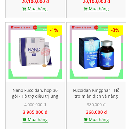
20,100,000 đ
20,100,000 đ
Mua hàng
Mua hàng
-1%
-3%
Nano Fucoidan, hộp 30
Fucoidan Kingphar - Hỗ
gói - Hỗ trợ điều trị ung
trợ miễn dịch và nâng
thư
cao sức đề kháng, Hộp 40
4,000,000 đ
380,000 đ
viên
3,985,000 đ
368,000 đ
Mua hàng
Mua hàng