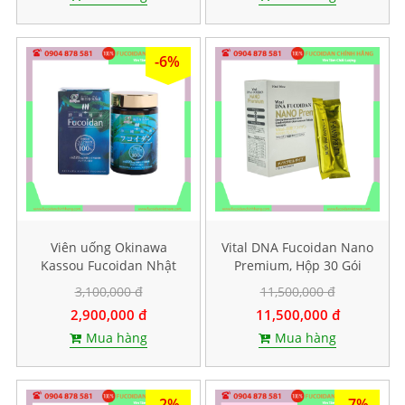
-6%
Viên uống Okinawa
Vital DNA Fucoidan Nano
Kassou Fucoidan Nhật
Premium, Hộp 30 Gói
Bản - Hộp 150 viên
3,100,000 đ
11,500,000 đ
2,900,000 đ
11,500,000 đ
Mua hàng
Mua hàng
-2%
-7%