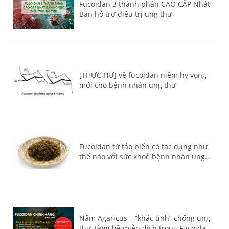
Fucoidan 3 thành phần CAO CẤP Nhật
Bản hỗ trợ điều trị ung thư
[THỰC HƯ] về fucoidan niềm hy vọng
mới cho bệnh nhân ung thư
Fucoidan từ tảo biển có tác dụng như
thế nào với sức khoẻ bệnh nhân ung
thư?
Nấm Agaricus – “khắc tinh” chống ung
thư, tăng hệ miễn dịch trong Fucoidan