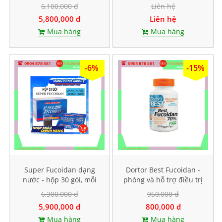
mỗi gói 40ml
hỗ trợ điều trị ung thư,
6,100,000 đ
Liên hệ
Hộp 150 viên
5,800,000 đ
Liên hệ
Mua hàng
Mua hàng
-6%
-15%
Super Fucoidan dạng
Dortor Best Fucoidan -
nước - hộp 30 gói, mỗi
phòng và hỗ trợ điều trị
gói chứa 100ml
ung thư, hộp 60 viên
6,300,000 đ
950,000 đ
5,900,000 đ
800,000 đ
Mua hàng
Mua hàng