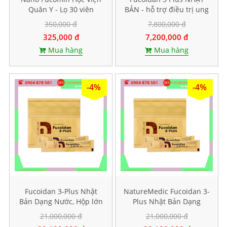
Quân Y - Lọ 30 viên
BẢN - hỗ trợ điều trị ung
thư, tăng sức đề kháng
350,000 đ
7,800,000 đ
325,000 đ
7,200,000 đ
Mua hàng
Mua hàng
-4%
-4%
Fucoidan 3-Plus Nhật
NatureMedic Fucoidan 3-
Bản Dạng Nước, Hộp lớn
Plus Nhật Bản Dạng
50 gói
Nước, Hộp lớn 50 gói
21,000,000 đ
21,000,000 đ