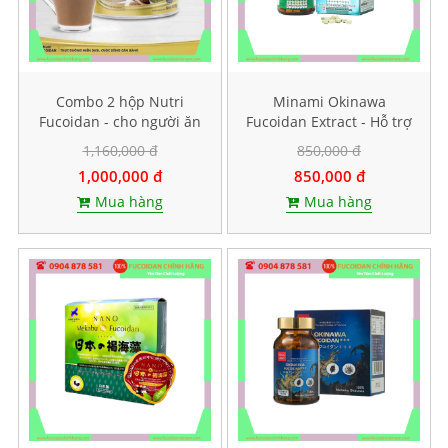
Combo 2 hộp Nutri
Minami Okinawa
Fucoidan - cho người ăn
Fucoidan Extract - Hỗ trợ
kiêng, ăn chay
điều trị ung thư, Lọ 240
1,160,000 đ
850,000 đ
viên
1,000,000 đ
850,000 đ
Mua hàng
Mua hàng