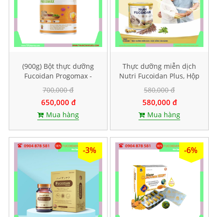
(900g) Bột thực dưỡng
Thực dưỡng miễn dịch
Fucoidan Progomax -
Nutri Fucoidan Plus, Hộp
dành cho bệnh nhân ung
500g
700,000 đ
580,000 đ
thư
650,000 đ
580,000 đ
Mua hàng
Mua hàng
-3%
-6%