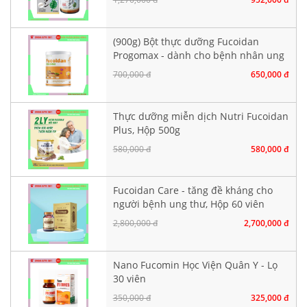
(900g) Bột thực dưỡng Fucoidan
Progomax - dành cho bệnh nhân ung
thư
700,000 đ
650,000 đ
Thực dưỡng miễn dịch Nutri Fucoidan
Plus, Hộp 500g
580,000 đ
580,000 đ
Fucoidan Care - tăng đề kháng cho
người bệnh ung thư, Hộp 60 viên
nang cứng
2,800,000 đ
2,700,000 đ
Nano Fucomin Học Viện Quân Y - Lọ
30 viên
350,000 đ
325,000 đ