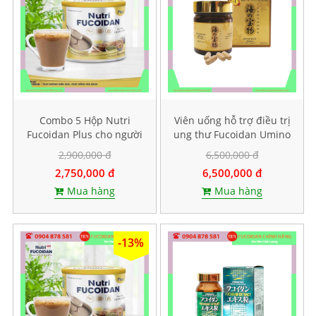
Combo 5 Hộp Nutri
Viên uống hỗ trợ điều trị
Fucoidan Plus cho người
ung thư Fucoidan Umino
ăn kiêng, Mỗi hộp 500g
Takaramono, Hộp 130
2,900,000 đ
6,500,000 đ
viên
2,750,000 đ
6,500,000 đ
Mua hàng
Mua hàng
-13%