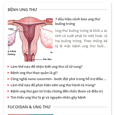
BỆNH UNG THƯ
7 dấu hiệu cảnh báo ung thư
buồng trứng
Ung thư buồng trứng là khối u ác
tính có xuất phát từ một hoặc cả
hai buồng trứng. Theo thống kê
tỷ lệ mắc bệnh ung thư buồng
trứng khoảng 4,6/100.000 phụ nữ.
Bệnh có thể xảy ra ở nhiều độ
tuổi tuy nhiên hay gặp nhất là
Làm thế nào để nhận biết ung thư cổ tử cung?
phụ nữ trên 50.
Bệnh ung thư thực quản là gì?
Công nghệ nano cucurmin - bước đột phá trong hỗ trợ điều trị bệnh dạ dày và ung thư
Làm thế nào để phát hiện sớm ung thư hành tá tràng?
Bệnh ung thư gan từ triệu chứng đến chẩn đoán và điều trị
Tìm hiểu ung thư là gì và nguyên nhân gây bệnh
FUCOIDAN & UNG THƯ