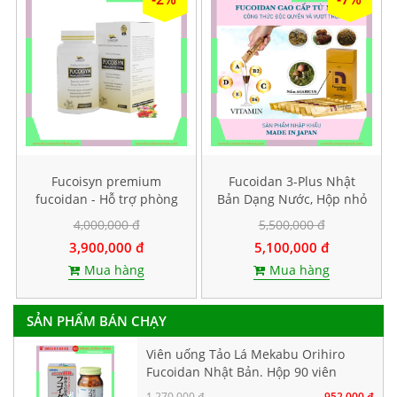
Fucoisyn premium
Fucoidan 3-Plus Nhật
fucoidan - Hỗ trợ phòng
Bản Dạng Nước, Hộp nhỏ
và điều trị ung thư, Hộp
10 gói
4,000,000 đ
5,500,000 đ
60 viên
3,900,000 đ
5,100,000 đ
Mua hàng
Mua hàng
SẢN PHẨM BÁN CHẠY
Viên uống Tảo Lá Mekabu Orihiro
Fucoidan Nhật Bản. Hộp 90 viên
1,270,000 đ
952,000 đ