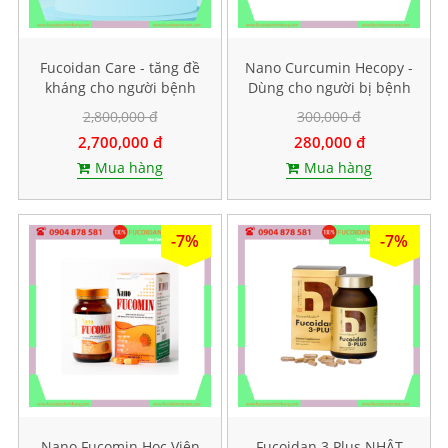
Fucoidan Care - tăng đề
Nano Curcumin Hecopy -
kháng cho người bệnh
Dùng cho người bị bệnh
ung thư, Hộp 60 viên
dạ dày. Hộp 60 viên
2,800,000 đ
300,000 đ
nang cứng
2,700,000 đ
280,000 đ
Mua hàng
Mua hàng
-7%
-7%
Nano Fucomin Học Viện
Fucoidan 3 Plus NHẬT