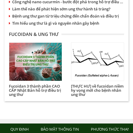
Công nghệ nano cucurmin - bước đột phá trong hỗ trợ điều trị bệnh dạ dày và ung thư
Làm thế nào để phát hiện sớm ung thư hành tá tràng?
Bệnh ung thư gan từ triệu chứng đến chẩn đoán và điều trị
Tìm hiểu ung thư là gì và nguyên nhân gây bệnh
FUCOIDAN & UNG THƯ
Fucoidan 3 thành phần CAO
[THỰC HƯ] về fucoidan niềm
CẤP Nhật Bản hỗ trợ điều trị
hy vọng mới cho bệnh nhân
ung thư
ung thư
QUY ĐỊNH
BẢO MẬT THÔNG TIN
PHƯƠNG THỨC THANH