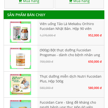
Mua hàng
Mua hàng
SẢN PHẨM BÁN CHẠY
Viên uống Tảo Lá Mekabu Orihiro
Fucoidan Nhật Bản. Hộp 90 viên
1,270,000 đ
952,000 đ
(900g) Bột thực dưỡng Fucoidan
Progomax - dành cho bệnh nhân ung
thư
700,000 đ
650,000 đ
Thực dưỡng miễn dịch Nutri Fucoidan
Plus, Hộp 500g
580,000 đ
580,000 đ
Fucoidan Care - tăng đề kháng cho
người bệnh ung thư, Hộp 60 viên