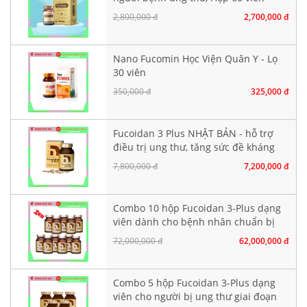
nang cứng
2,800,000 đ
2,700,000 đ
Nano Fucomin Học Viện Quân Y - Lọ
30 viên
350,000 đ
325,000 đ
Fucoidan 3 Plus NHẬT BẢN - hỗ trợ
điều trị ung thư, tăng sức đề kháng
7,800,000 đ
7,200,000 đ
Combo 10 hộp Fucoidan 3-Plus dạng
viên dành cho bệnh nhân chuẩn bị
hoá xạ trị
72,000,000 đ
62,000,000 đ
Combo 5 hộp Fucoidan 3-Plus dạng
viên cho người bị ung thư giai đoạn