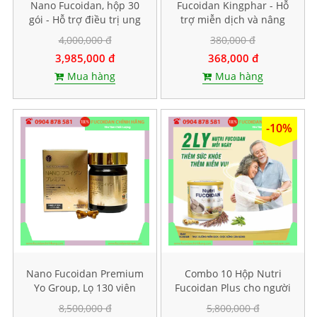
Nano Fucoidan, hộp 30
Fucoidan Kingphar - Hỗ
gói - Hỗ trợ điều trị ung
trợ miễn dịch và nâng
thư
cao sức đề kháng, Hộp 40
4,000,000 đ
380,000 đ
viên
3,985,000 đ
368,000 đ
Mua hàng
Mua hàng
-10%
Nano Fucoidan Premium
Combo 10 Hộp Nutri
Yo Group, Lọ 130 viên
Fucoidan Plus cho người
ăn kiêng, Mỗi hộp 500g
8,500,000 đ
5,800,000 đ