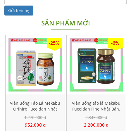
SẢN PHẨM MỚI
-25%
-6%
Viên uống Tảo Lá Mekabu
Viên uống tảo lá Mekabu
Orihiro Fucoidan Nhật
Fucoidan Fine Nhật Bản.
Bản. Hộp 90 viên
Hộp 198 viên
1,270,000 đ
2,345,000 đ
952,000 đ
2,200,000 đ