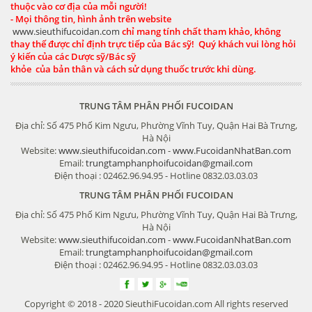
thuộc vào cơ địa của mỗi người!
- Mọi thông tin, hình ảnh trên website
www.sieuthifucoidan.com
chỉ mang tính chất tham khảo, không
thay thế được chỉ định trực tiếp của Bác sỹ! Quý khách vui lòng hỏi
ý kiến của các Dược sỹ/Bác sỹ
khỏe của bản thân và cách sử dụng thuốc trước khi dùng.
TRUNG TÂM PHÂN PHỐI FUCOIDAN
Địa chỉ: Số 475 Phố Kim Ngưu, Phường Vĩnh Tuy, Quận Hai Bà Trưng,
Hà Nội
Website:
www.sieuthifucoidan.com
-
www.FucoidanNhatBan.com
Email:
trungtamphanphoifucoidan@gmail.com
Điện thoại : 02462.96.94.95 - Hotline 0832.03.03.03
TRUNG TÂM PHÂN PHỐI FUCOIDAN
Địa chỉ: Số 475 Phố Kim Ngưu, Phường Vĩnh Tuy, Quận Hai Bà Trưng,
Hà Nội
Website:
www.sieuthifucoidan.com
-
www.FucoidanNhatBan.com
Email:
trungtamphanphoifucoidan@gmail.com
Điện thoại : 02462.96.94.95 - Hotline 0832.03.03.03
Copyright © 2018 - 2020 SieuthiFucoidan.com All rights reserved