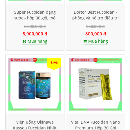
Super Fucoidan dạng
Dortor Best Fucoidan -
nước - hộp 30 gói, mỗi
phòng và hỗ trợ điều trị
gói chứa 100ml
ung thư, hộp 60 viên
6,300,000 đ
950,000 đ
5,900,000 đ
800,000 đ
Mua hàng
Mua hàng
-6%
Viên uống Okinawa
Vital DNA Fucoidan Nano
Kassou Fucoidan Nhật
Premium, Hộp 30 Gói