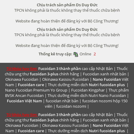
Chịu trách sản phẩm Ds Duy Đức
TPCN không phải là thuốc không thay thế thuốc chữa bệnh
Website đang hoàn thiện để đăng ký với Bộ Công Thương!
Chịu trách sản phẩm Ds Duy Đức
TPCN không phải là thuốc không thay thế thuốc chữa bệnh
Website đang hoàn thiện để đăng ký với Bộ Công Thương!
Thống kê truy cập:
Online
2
Từ khóa hay tìm:
Fucoidan 3 thành phần
cao cấp Nhật Bản |
Thuốc
chữa ung thư
fucoidan 3-plus
chính hãng |
Fucoidan xanh nhật bản
|
Okinawa Fucoidan
|
Okinawa Kassou Fucoidan
|
Nano Fucoidan
Việt
Nam |
Fucoidan care
| Thực dưỡng miễn dịch
Nutri fucoidan plus
|
Nano Fucoidan Premium
Yo Group | Fucoidan Kingphar | Thực phẩm
BVSK
Ancan Fucoidan
| Thực dưỡng miễn dịch
Nutri Nano Fucoidan
|
Fucoidan Việt Nam
|
fucoidan nhật bản
|
fucoidan nozomi hộp 150
viên
|
fucoidan nozomi
|
Từ khóa hay tìm:
Fucoidan 3 thành phần
cao cấp Nhật Bản |
Thuốc
chữa ung thư
fucoidan 3-plus
chính hãng |
Fucoidan xanh nhật bản
|
Okinawa Fucoidan
|
Okinawa Kassou Fucoidan
|
Nano Fucoidan
Việt
Nam |
Fucoidan care
| Thực dưỡng miễn dịch
Nutri fucoidan plus
|