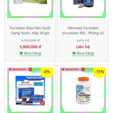
Fucoidan Max Hàn Quốc
Okinawa Fucoidan
Dạng Nước, Hộp 30 gói
(Fucoidan đỏ) - Phòng và
mỗi gói 40ml
hỗ trợ điều trị ung thư,
6,100,000 đ
Liên hệ
Hộp 150 viên
5,800,000 đ
Liên hệ
Mua hàng
Mua hàng
-6%
-15%