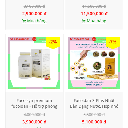
Bản - Hộp 150 viên
3,100,000 đ
11,500,000 đ
2,900,000 đ
11,500,000 đ
Mua hàng
Mua hàng
-2%
-7%
Fucoisyn premium
Fucoidan 3-Plus Nhật
fucoidan - Hỗ trợ phòng
Bản Dạng Nước, Hộp nhỏ
và điều trị ung thư, Hộp
10 gói
4,000,000 đ
5,500,000 đ
60 viên
3,900,000 đ
5,100,000 đ