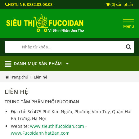
HOTLINE:
0832.03.03.03
(0) sản phẩm
Menu
DANH MỤC SẢN PHẨM
Trang chủ
Liên hệ
LIÊN HỆ
TRUNG TÂM PHÂN PHỐI FUCOIDAN
Địa chỉ: Số 475 Phố Kim Ngưu, Phường Vĩnh Tuy, Quận Hai
Bà Trưng, Hà Nội
Website:
www.sieuthifucoidan.com
-
www.FucoidanNhatBan.com