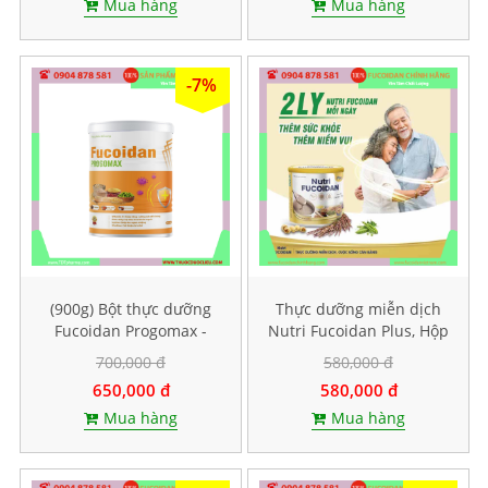
Mua hàng
Mua hàng
-7%
(900g) Bột thực dưỡng
Thực dưỡng miễn dịch
Fucoidan Progomax -
Nutri Fucoidan Plus, Hộp
dành cho bệnh nhân ung
500g
700,000 đ
580,000 đ
thư
650,000 đ
580,000 đ
Mua hàng
Mua hàng