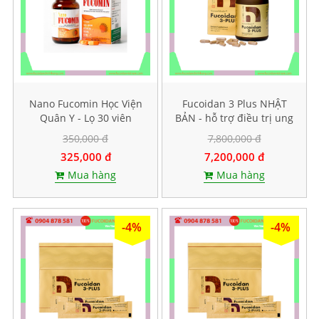
Nano Fucomin Học Viện
Fucoidan 3 Plus NHẬT
Quân Y - Lọ 30 viên
BẢN - hỗ trợ điều trị ung
thư, tăng sức đề kháng
350,000 đ
7,800,000 đ
325,000 đ
7,200,000 đ
Mua hàng
Mua hàng
-4%
-4%