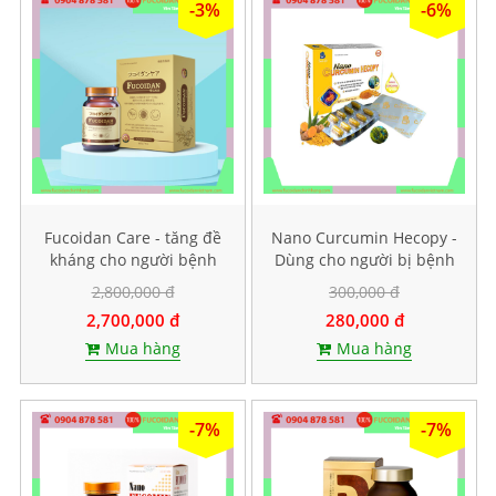
-3%
-6%
Fucoidan Care - tăng đề
Nano Curcumin Hecopy -
kháng cho người bệnh
Dùng cho người bị bệnh
ung thư, Hộp 60 viên
dạ dày. Hộp 60 viên
2,800,000 đ
300,000 đ
nang cứng
2,700,000 đ
280,000 đ
Mua hàng
Mua hàng
-7%
-7%