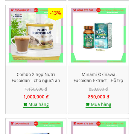
-13%
Combo 2 hộp Nutri
Minami Okinawa
Fucoidan - cho người ăn
Fucoidan Extract - Hỗ trợ
kiêng, ăn chay
điều trị ung thư, Lọ 240
1,160,000 đ
850,000 đ
viên
1,000,000 đ
850,000 đ
Mua hàng
Mua hàng