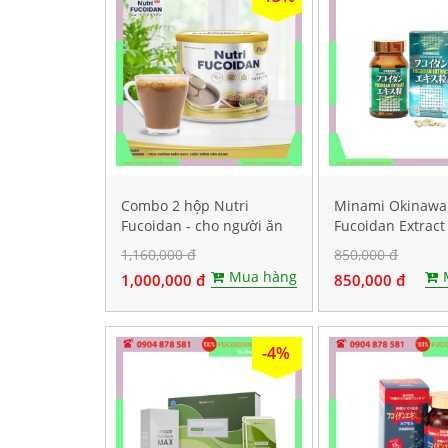
Combo 2 hộp Nutri
Minami Okinawa
Fucoidan - cho người ăn
Fucoidan Extract 
kiêng, ăn chay
điều trị ung thư,
1,160,000 đ
850,000 đ
viên
Mua hàng
1,000,000 đ
850,000 đ
-4%