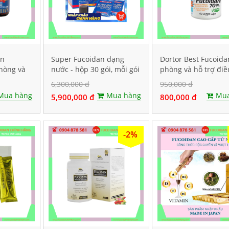
an
Super Fucoidan dạng
Dortor Best Fucoida
Phòng và
nước - hộp 30 gói, mỗi gói
phòng và hỗ trợ điều
ng thư,
chứa 100ml
ung thư, hộp 60 viê
6,300,000 đ
950,000 đ
Mua hàng
Mua hàng
Mua
5,900,000 đ
800,000 đ
-2%