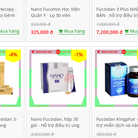
Hecopy -
Nano Fucomin Học Viện
Fucoidan 3 Plus NH
bị bệnh
Quân Y - Lọ 30 viên
BẢN - hỗ trợ điều tr
iên
thư, tăng sức đề kh
350,000 đ
7,800,000 đ
Mua hàng
Mua hàng
Mua
325,000 đ
7,200,000 đ
-4%
-1%
oidan 3-
Nano Fucoidan, hộp 30
Fucoidan Kingphar 
ạng
gói - Hỗ trợ điều trị ung
trợ miễn dịch và nâ
 gói
thư
sức đề kháng, Hộp 4
4,000,000 đ
380,000 đ