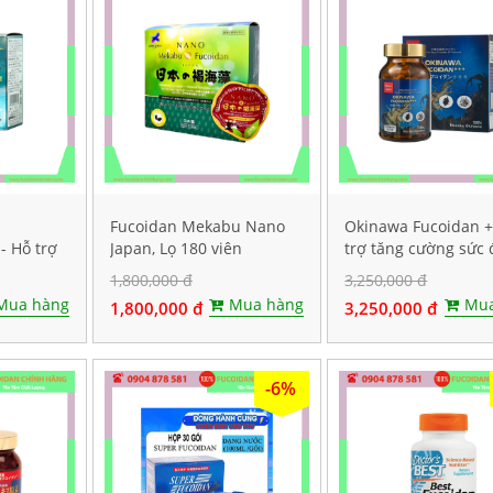
Fucoidan Mekabu Nano
Okinawa Fucoidan 
- Hỗ trợ
Japan, Lọ 180 viên
trợ tăng cường sức 
 Lọ 240
kháng, Hộp 30 viên
1,800,000 đ
3,250,000 đ
Mua hàng
Mua hàng
Mua
1,800,000 đ
3,250,000 đ
-6%