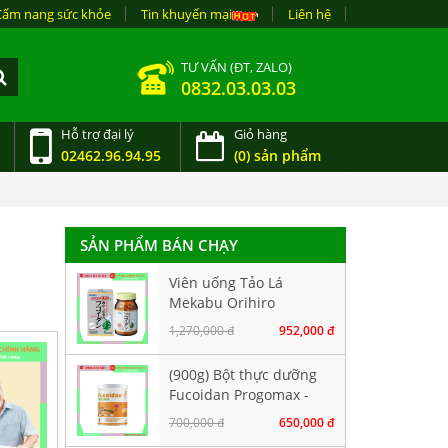
Cẩm nang sức khỏe
Tin khuyến mại
Liên hệ
TƯ VẤN (ĐT, ZALO)
0832.03.03.03
Hỗ trợ đại lý
Giỏ hàng
02462.96.94.95
(0) sản phẩm
SẢN PHẨM BÁN CHẠY
Viên uống Tảo Lá
Mekabu Orihiro
Fucoidan Nhật Bản. Hộp
1,270,000 đ
952,000 đ
90 viên
(900g) Bột thực dưỡng
Fucoidan Progomax -
dành cho bệnh nhân
700,000 đ
650,000 đ
ung thư