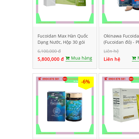
Fucoidan Max Hàn Quốc
Okinawa Fucoid
Dạng Nước, Hộp 30 gói
(Fucoidan đỏ) - 
mỗi gói 40ml
hỗ trợ điều trị u
6,100,000 đ
Liên hệ
Hộp 150 viên
Mua hàng
5,800,000 đ
Liên hệ
-6%