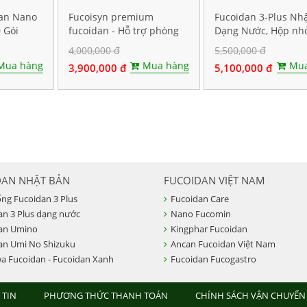
dan Nano
Fucoisyn premium
Fucoidan 3-Plus Nh
 Gói
fucoidan - Hỗ trợ phòng
Dạng Nước, Hộp nh
và điều trị ung thư, Hộp
gói
4,000,000 đ
5,500,000 đ
60 viên
Mua hàng
Mua hàng
Mua
3,900,000 đ
5,100,000 đ
DAN NHẬT BẢN
FUCOIDAN VIỆT NAM
ống Fucoidan 3 Plus
Fucoidan Care
an 3 Plus dạng nước
Nano Fucomin
an Umino
Kingphar Fucoidan
an Umi No Shizuku
Ancan Fucoidan Việt Nam
a Fucoidan - Fucoidan Xanh
Fucoidan Fucogastro
 TIN
PHƯƠNG THỨC THANH TOÁN
CHÍNH SÁCH VẬN CHUYỂN