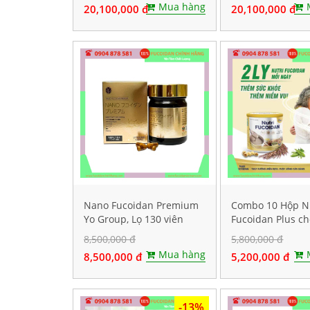
Mua hàng
20,100,000 đ
20,100,000 đ
Nano Fucoidan Premium
Combo 10 Hộp N
Yo Group, Lọ 130 viên
Fucoidan Plus c
ăn kiêng, Mỗi hộ
8,500,000 đ
5,800,000 đ
Mua hàng
8,500,000 đ
5,200,000 đ
-13%