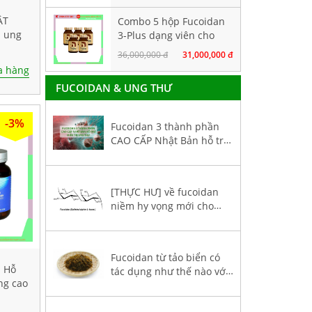
ẬT
Combo 5 hộp Fucoidan
ị ung
3-Plus dạng viên cho
áng
người bị ung thư giai
36,000,000 đ
31,000,000 đ
đoạn đầu
 hàng
FUCOIDAN & UNG THƯ
-3%
Fucoidan 3 thành phần
CAO CẤP Nhật Bản hỗ trợ
điều trị ung thư
[THỰC HƯ] về fucoidan
niềm hy vọng mới cho
bệnh nhân ung thư
Fucoidan từ tảo biển có
- Hỗ
tác dụng như thế nào với
ng cao
sức khoẻ bệnh nhân ung
0 viên
thư?