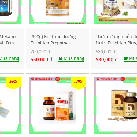
á Mekabu
(900g) Bột thực dưỡng
Thực dưỡng miễn d
hật Bản.
Fucoidan Progomax -
Nutri Fucoidan Plus
dành cho bệnh nhân ung
500g
700,000 đ
580,000 đ
thư
Mua hàng
Mua hàng
Mua
650,000 đ
580,000 đ
-6%
-7%