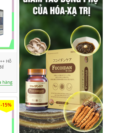
+++ Hỗ
để
 hàng
-15%