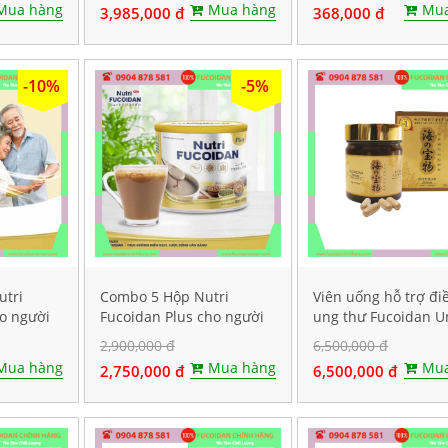
Mua hàng
Mua hàng
Mua
3,985,000 đ
368,000 đ
-10%
-5%
utri
Combo 5 Hộp Nutri
Viên uống hỗ trợ điề
ho người
Fucoidan Plus cho người
ung thư Fucoidan 
p 500g
ăn kiêng, Mỗi hộp 500g
Takaramono, Hộp 1
2,900,000 đ
6,500,000 đ
viên
Mua hàng
Mua hàng
Mua
2,750,000 đ
6,500,000 đ