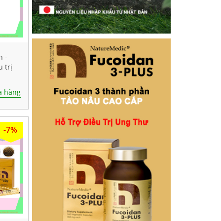
n -
 trị
n
 hàng
-7%