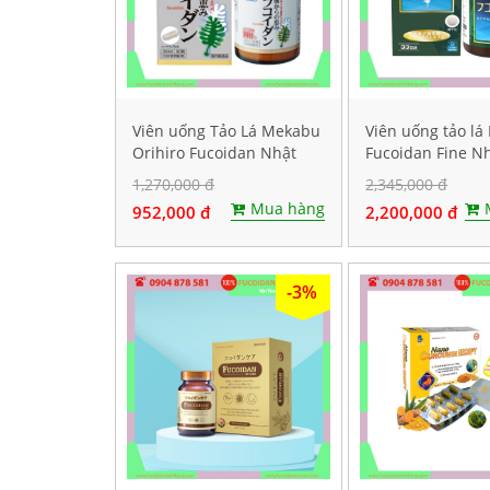
Viên uống Tảo Lá Mekabu
Viên uống tảo l
Orihiro Fucoidan Nhật
Fucoidan Fine N
Bản. Hộp 90 viên
Hộp 198 viên
1,270,000 đ
2,345,000 đ
Mua hàng
952,000 đ
2,200,000 đ
-3%