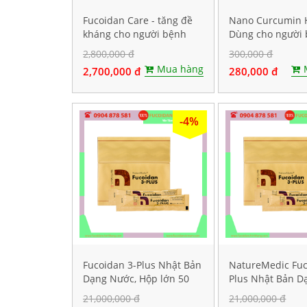
Fucoidan Care - tăng đề
Nano Curcumin 
kháng cho người bệnh
Dùng cho người 
ung thư, Hộp 60 viên
dạ dày. Hộp 60 v
2,800,000 đ
300,000 đ
nang cứng
Mua hàng
2,700,000 đ
280,000 đ
-4%
Fucoidan 3-Plus Nhật Bản
NatureMedic Fuc
Dạng Nước, Hộp lớn 50
Plus Nhật Bản D
gói
Nước, Hộp lớn 50
21,000,000 đ
21,000,000 đ