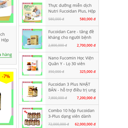
Thực dưỡng miễn dịch
Nutri Fucoidan Plus, Hộp
500g
580,000 đ
580,000 đ
Fucoidan Care - tăng đề
ịch
kháng cho người bệnh
, Hộp
ung thư, Hộp 60 viên
2,800,000 đ
2,700,000 đ
nang cứng
 hàng
Nano Fucomin Học Viện
Quân Y - Lọ 30 viên
350,000 đ
325,000 đ
-7%
Fucoidan 3 Plus NHẬT
BẢN - hỗ trợ điều trị ung
thư, tăng sức đề kháng
7,800,000 đ
7,200,000 đ
Combo 10 hộp Fucoidan
3-Plus dạng viên dành
cho bệnh nhân chuẩn bị
72,000,000 đ
62,000,000 đ
hoá xạ trị