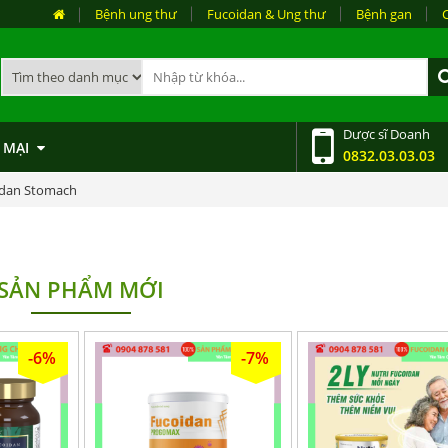
Bệnh ung thư
Fucoidan & Ung thư
Bệnh gan
Dược sĩ Doanh
 MẠI
0832.03.03.03
dan Stomach
SẢN PHẨM MỚI
-6%
-7%