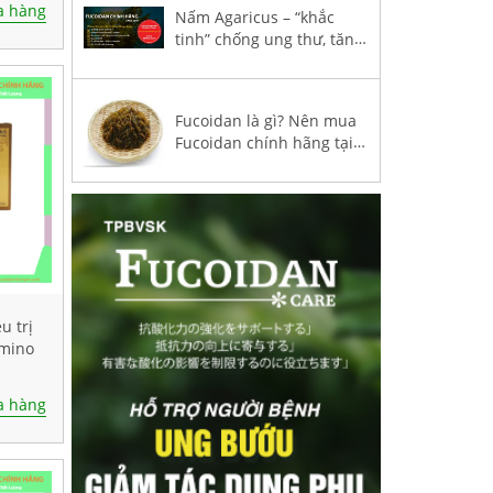
 hàng
Nấm Agaricus – “khắc
tinh” chống ung thư, tăng
hệ miễn dịch trong
Fucoidan 3-Plus
Fucoidan là gì? Nên mua
Fucoidan chính hãng tại
Việt Nam?
u trị
Umino
30
 hàng