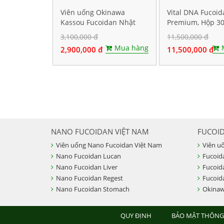
Viên uống Okinawa
Vital DNA Fucoi
Kassou Fucoidan Nhật
Premium, Hộp 30
Bản - Hộp 150 viên
3,100,000 đ
11,500,000 đ
Mua hàng
2,900,000 đ
11,500,000 đ
NANO FUCOIDAN VIỆT NAM
FUCOI
Viên uống Nano Fucoidan Việt Nam
Viên u
Nano Fucoidan Lucan
Fucoid
Nano Fucoidan Liver
Fucoid
Nano Fucoidan Regest
Fucoid
Nano Fucoidan Stomach
Okinaw
QUY ĐỊNH
BẢO MẬT THÔNG