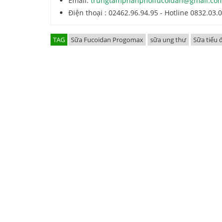
Email:
trungtamphanphoifucoidan@gmail.co
Điện thoại : 02462.96.94.95 - Hotline 0832.03.
TAG
Sữa Fucoidan Progomax
sữa ung thư
Sữa tiểu