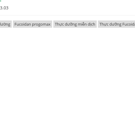
m
03.03
 đường
Fucoidan progomax
Thực dưỡng miễn dịch
Thực dưỡng Fucoid