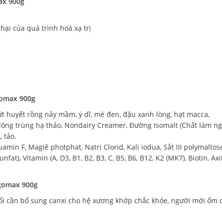
ax 900g
hại của quá trình hoá xạ trị
gomax 900g
lứt huyết rồng nảy mầm, ý dĩ, mè đen, đậu xanh lòng, hạt macca,
đông trùng hạ thảo, Nondairy Creamer, Đường Isomalt (Chất làm ng
, tảo.
min F, Magiê photphat, Natri Clorid, Kali iodua, Sắt III polymalto
t), Vitamin (A, D3, B1, B2, B3, C, B5, B6, B12, K2 (MK7), Biotin, Axit
ogomax 900g
tuổi cần bổ sung canxi cho hệ xương khớp chắc khỏe, người mới ốm 