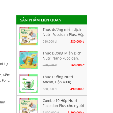
SẢN PHẨM LIÊN QUAN
Thực dưỡng miễn dịch
Nutri Fucoidan Plus, Hộp
500g
580,000 đ
580,000 đ
Thực Dưỡng Miễn Dịch
Nutri Nano Fucoidan,
Hộp 400g
ọt tự
580,000 đ
560,000 đ
se, Kẽm
Thực Dưỡng Nutri
 Folic,
Ancan, Hộp 400g
580,000 đ
490,000 đ
Combo 10 Hộp Nutri
dậy,
Fucoidan Plus cho người
ăn kiêng, Mỗi hộp 500g
5,800,000 đ
5,200,000 đ