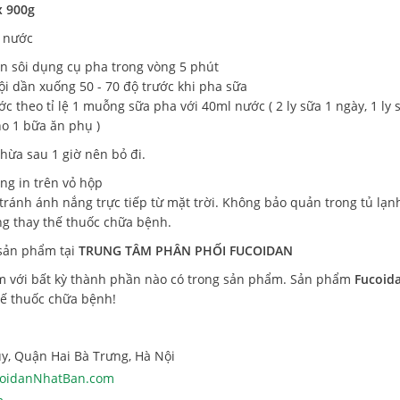
x 900g
l nước
un sôi dụng cụ pha trong vòng 5 phút
ội dần xuống 50 - 70 độ trước khi pha sữa
 theo tỉ lệ 1 muỗng sữa pha với 40ml nước ( 2 ly sữa 1 ngày, 1 ly 
o 1 bữa ăn phụ )
hừa sau 1 giờ nên bỏ đi.
ng in trên vỏ hộp
tránh ánh nắng trực tiếp từ mặt trời. Không bảo quản trong tủ lạn
ng thay thế thuốc chữa bệnh.
 sản phẩm tại
TRUNG TÂM PHÂN PHỐI FUCOIDAN
với bất kỳ thành phần nào có trong sản phẩm. Sản phẩm
Fucoid
hế thuốc chữa bệnh!
y, Quận Hai Bà Trưng, Hà Nội
oidanNhatBan.com