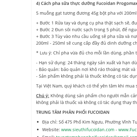
4) Cách pha sữa thực dưỡng Fucoidan Progoma
5 muỗng gạt tương đương 45g bột pha với 200m
+ Bước 1 Rửa tay và dụng cụ pha thật sạch sẽ, đ
+ Bước 2 Đun sôi nước sạch trong 5 phút, để ngu
+ Bước 3 Tùy vào nhu cầu uống sẽ pha sữa và nước
200ml - 250ml sẽ cung cấp đầy đủ dinh dưỡng ch
* Lưu ý: Chỉ pha vừa đủ cho mỗi lần dùng, phần t
- Hạn sử dụng: 24 tháng ngày sản xuất và hạn dù
- Bảo quản: bảo quản nơi khô ráo thoáng mát và 
- Sản phẩm không phải là thuốc không có tác dụ
Tại Việt Nam, quý khách có thể yên tâm khi mua
Chú ý:
Không dùng sản phẩm cho người mẫn cảm 
không phải là thuốc và không có tác dụng thay t
TRUNG TÂM PHÂN PHỐI FUCOIDAN
Địa chỉ: Số 475 Phố Kim Ngưu, Phường Vĩnh Tu
Website:
www.sieuthifucoidan.com
-
www.Fuc