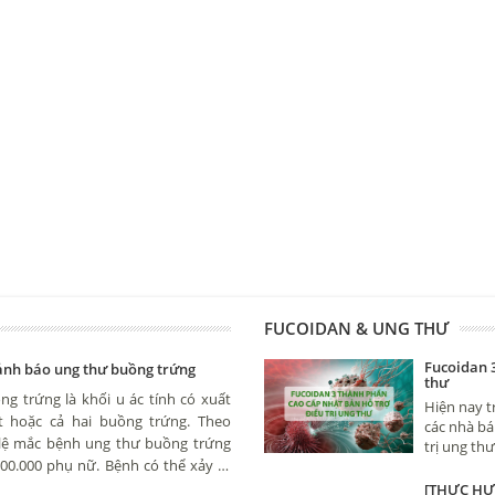
FUCOIDAN & UNG THƯ
Fucoidan 
cảnh báo ung thư buồng trứng
thư
g trứng là khối u ác tính có xuất
Hiện nay t
 hoặc cả hai buồng trứng. Theo
các nhà bá
 lệ mắc bệnh ung thư buồng trứng
trị ung th
00.000 phụ nữ. Bệnh có thể xảy ra
nhau rất nh
vài trăm ng
uổi tuy nhiên hay gặp nhất là phụ
[THỰC HƯ]