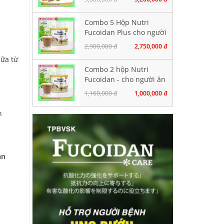
Combo 5 Hộp Nutri
Fucoidan Plus cho người
ăn kiêng, Mỗi hộp 500g
2,900,000 đ
2,750,000 đ
sữa từ
Combo 2 hộp Nutri
Fucoidan - cho người ăn
kiêng, ăn chay
1,160,000 đ
1,000,000 đ
h
an