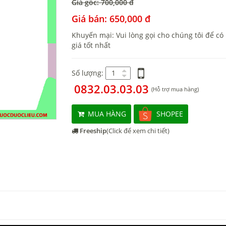
Giá gốc: 700,000 đ
Giá bán: 650,000 đ
Khuyến mại: Vui lòng gọi cho chúng tôi để có
giá tốt nhất
Số lượng:
0832.03.03.03
(Hỗ trợ mua hàng)
MUA HÀNG
SHOPEE
Freeship
(Click để xem chi tiết)