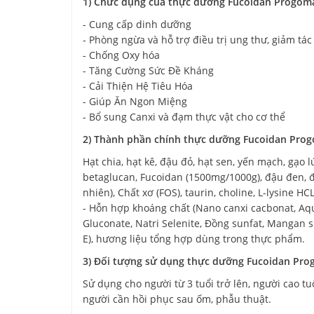
1) Chức dụng của thực dưỡng Fucoidan Progom
- Cung cấp dinh dưỡng
- Phòng ngừa và hỗ trợ điều trị ung thư, giảm tác 
- Chống Oxy hóa
- Tăng Cường Sức Đề Kháng
- Cải Thiện Hệ Tiêu Hóa
- Giúp Ăn Ngon Miệng
- Bổ sung Canxi và đạm thực vật cho cơ thể
2) Thành phần chính thực dưỡng Fucoidan Pro
Hạt chia, hạt kê, đậu đỏ, hạt sen, yến mạch, gạo 
betaglucan, Fucoidan (1500mg/1000g), đậu đen, 
nhiên), Chất xơ (FOS), taurin, choline, L-lysine HCL
- Hỗn hợp khoáng chất (Nano canxi cacbonat, Aqua
Gluconate, Natri Selenite, Đồng sunfat, Mangan sunfa
E), hương liệu tổng hợp dùng trong thực phẩm.
3) Đối tượng sử dụng thực dưỡng Fucoidan Pr
Sử dụng cho người từ 3 tuổi trở lên, người cao 
người cần hồi phục sau ốm, phẫu thuật.