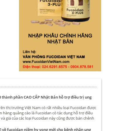
3 thành phần CAO CẤP Nhật Bản hỗ trợ điều trị ung
rên thị trường Việt Nam có rất nhiều loại Fucoidan được
n hàng quảng cáo là Fucoidan có tác dụng hỗ trợ điều
ư và giá của các loại Fucoidan này cũng được bán chênh
iều, có loại chỉ hơn 1 triệu cũng có, thậm chí có loại chỉ
àn. Vậy điểm khác biệt giữa các loại Fucoidan này là gì
 về fucoidan niềm hy vọng mới cho bệnh nhân ung