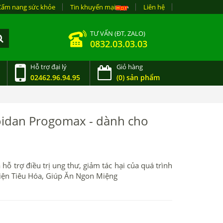
Cẩm nang sức khỏe
Tin khuyến mại
Liên hệ
TƯ VẤN (ĐT, ZALO)
0832.03.03.03
Hỗ trợ đại lý
Giỏ hàng
02462.96.94.95
(0) sản phẩm
oidan Progomax - dành cho
 trợ điều trị ung thư, giảm tác hại của quá trình
hiện Tiêu Hóa, Giúp Ăn Ngon Miệng