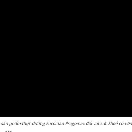
ề sản phẩm thực dưỡng Fucoidan Progomax đối với sức khoẻ của ô