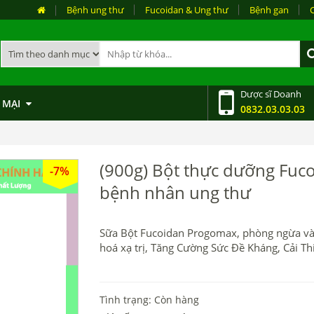
Bệnh ung thư
Fucoidan & Ung thư
Bệnh gan
Dược sĩ Doanh
 MẠI
0832.03.03.03
(900g) Bột thực dưỡng Fuc
-7%
bệnh nhân ung thư
Sữa Bột Fucoidan Progomax, phòng ngừa và hỗ
hoá xạ trị, Tăng Cường Sức Đề Kháng, Cải T
Tình trạng: Còn hàng