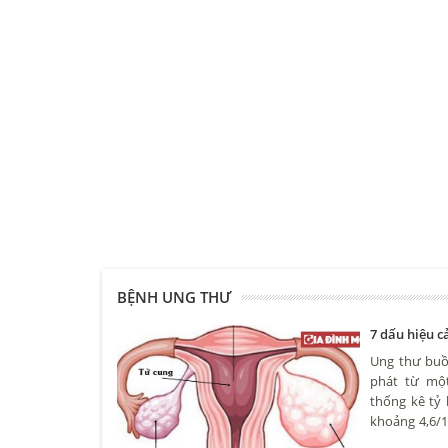
BỆNH UNG THƯ
7 dấu hiệu 
Ung thư buồn
phát từ một
thống kê tỷ
khoảng 4,6/1
ở nhiều độ t