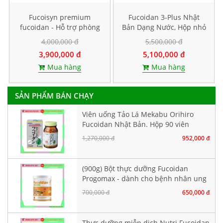
Fucoisyn premium
Fucoidan 3-Plus Nhật
fucoidan - Hỗ trợ phòng
Bản Dạng Nước, Hộp nhỏ
và điều trị ung thư, Hộp
10 gói
4,000,000 đ
5,500,000 đ
60 viên
3,900,000 đ
5,100,000 đ
Mua hàng
Mua hàng
SẢN PHẨM BÁN CHẠY
Viên uống Tảo Lá Mekabu Orihiro
Fucoidan Nhật Bản. Hộp 90 viên
1,270,000 đ
952,000 đ
(900g) Bột thực dưỡng Fucoidan
Progomax - dành cho bệnh nhân ung
thư
700,000 đ
650,000 đ
Thực dưỡng miễn dịch Nutri Fucoidan