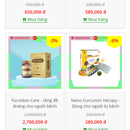
dành cho bệnh nhân ung
500g
700,000 đ
580,000 đ
thư
650,000 đ
580,000 đ
Mua hàng
Mua hàng
-3%
-6%
Fucoidan Care - tăng đề
Nano Curcumin Hecopy -
kháng cho người bệnh
Dùng cho người bị bệnh
ung thư, Hộp 60 viên
dạ dày. Hộp 60 viên
2,800,000 đ
300,000 đ
nang cứng
2,700,000 đ
280,000 đ
Mua hàng
Mua hàng