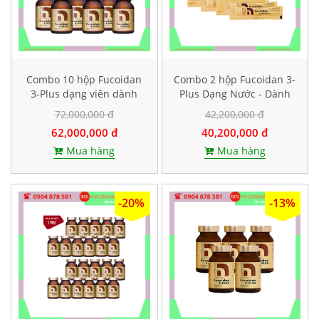
Combo 10 hộp Fucoidan
Combo 2 hộp Fucoidan 3-
3-Plus dạng viên dành
Plus Dạng Nước - Dành
cho bệnh nhân chuẩn bị
cho bệnh nhân ung thư
72,000,000 đ
42,200,000 đ
hoá xạ trị
giai đoạn muộn, Mỗi hộp
62,000,000 đ
40,200,000 đ
50 gói
Mua hàng
Mua hàng
-20%
-13%