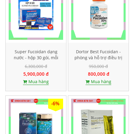
Super Fucoidan dạng
Dortor Best Fucoidan -
nước - hộp 30 gói, mỗi
phòng và hỗ trợ điều trị
gói chứa 100ml
ung thư, hộp 60 viên
6,300,000 đ
950,000 đ
5,900,000 đ
800,000 đ
Mua hàng
Mua hàng
-6%