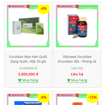
-4%
Fucoidan Max Hàn Quốc
Okinawa Fucoidan
Dạng Nước, Hộp 30 gói
(Fucoidan đỏ) - Phòng và
mỗi gói 40ml
hỗ trợ điều trị ung thư,
6,100,000 đ
Liên hệ
Hộp 150 viên
5,800,000 đ
Liên hệ
Mua hàng
Mua hàng
-6%
-15%