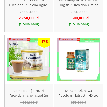
Combo 5 Hộp Nutri
Viên uống hỗ trợ điều trị
Fucoidan Plus cho người
ung thư Fucoidan Umino
ăn kiêng, Mỗi hộp 500g
Takaramono, Hộp 130
2,900,000 đ
6,500,000 đ
viên
2,750,000 đ
6,500,000 đ
Mua hàng
Mua hàng
-13%
Combo 2 hộp Nutri
Minami Okinawa
Fucoidan - cho người ăn
Fucoidan Extract - Hỗ trợ
kiêng, ăn chay
điều trị ung thư, Lọ 240
1,160,000 đ
850,000 đ
viên