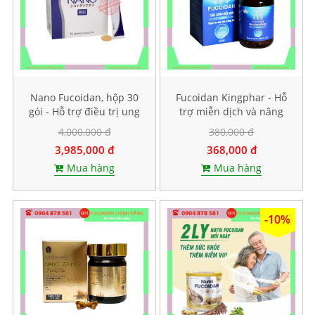
Nano Fucoidan, hộp 30
Fucoidan Kingphar - Hỗ
gói - Hỗ trợ điều trị ung
trợ miễn dịch và nâng
thư
cao sức đề kháng, Hộp 40
4,000,000 đ
380,000 đ
viên
3,985,000 đ
368,000 đ
Mua hàng
Mua hàng
-10%