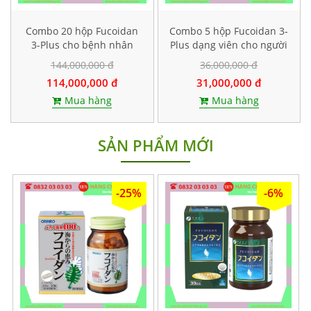
Combo 20 hộp Fucoidan
Combo 5 hộp Fucoidan 3-
3-Plus cho bệnh nhân
Plus dạng viên cho người
không hoá xạ trị hoặc sau
bị ung thư giai đoạn đầu
144,000,000 đ
36,000,000 đ
khi hoá xạ trị
114,000,000 đ
31,000,000 đ
Mua hàng
Mua hàng
SẢN PHẨM MỚI
-25%
-6%