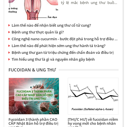
tỷ lệ mắc bệnh ung thư buồng
trứng khoảng 4,6/100.000 phụ nữ.
Bệnh có thể xảy ra ở nhiều độ
tuổi tuy nhiên hay gặp nhất là
Làm thế nào để nhận biết ung thư cổ tử cung?
phụ nữ trên 50.
Bệnh ung thư thực quản là gì?
Công nghệ nano cucurmin - bước đột phá trong hỗ trợ điều trị bệnh dạ dày và ung thư
Làm thế nào để phát hiện sớm ung thư hành tá tràng?
Bệnh ung thư gan từ triệu chứng đến chẩn đoán và điều trị
Tìm hiểu ung thư là gì và nguyên nhân gây bệnh
FUCOIDAN & UNG THƯ
Fucoidan 3 thành phần CAO
[THỰC HƯ] về fucoidan niềm
CẤP Nhật Bản hỗ trợ điều trị
hy vọng mới cho bệnh nhân