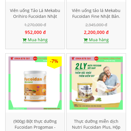
Viên uống Tảo Lá Mekabu
Viên uống tảo lá Mekabu
Orihiro Fucoidan Nhật
Fucoidan Fine Nhật Bản.
Bản. Hộp 90 viên
Hộp 198 viên
1,270,000 đ
2,345,000 đ
952,000 đ
2,200,000 đ
Mua hàng
Mua hàng
-7%
(900g) Bột thực dưỡng
Thực dưỡng miễn dịch
Fucoidan Progomax -
Nutri Fucoidan Plus, Hộp