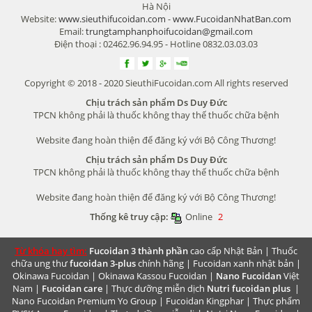
Hà Nội
Website:
www.sieuthifucoidan.com
-
www.FucoidanNhatBan.com
Email:
trungtamphanphoifucoidan@gmail.com
Điện thoại : 02462.96.94.95 - Hotline 0832.03.03.03
Copyright © 2018 - 2020 SieuthiFucoidan.com All rights reserved
Chịu trách sản phẩm Ds Duy Đức
TPCN không phải là thuốc không thay thế thuốc chữa bệnh
Website đang hoàn thiện để đăng ký với Bộ Công Thương!
Chịu trách sản phẩm Ds Duy Đức
TPCN không phải là thuốc không thay thế thuốc chữa bệnh
Website đang hoàn thiện để đăng ký với Bộ Công Thương!
Thống kê truy cập:
Online
2
Từ khóa hay tìm:
Fucoidan 3 thành phần
cao cấp Nhật Bản |
Thuốc
chữa ung thư
fucoidan 3-plus
chính hãng |
Fucoidan xanh nhật bản
|
Okinawa Fucoidan
|
Okinawa Kassou Fucoidan
|
Nano Fucoidan
Việt
Nam |
Fucoidan care
| Thực dưỡng miễn dịch
Nutri fucoidan plus
|
Nano Fucoidan Premium
Yo Group | Fucoidan Kingphar | Thực phẩm