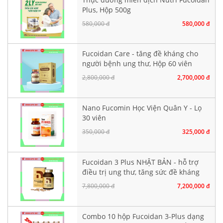
Plus, Hộp 500g
580,000 đ
580,000 đ
Fucoidan Care - tăng đề kháng cho
người bệnh ung thư, Hộp 60 viên
nang cứng
2,800,000 đ
2,700,000 đ
Nano Fucomin Học Viện Quân Y - Lọ
30 viên
350,000 đ
325,000 đ
Fucoidan 3 Plus NHẬT BẢN - hỗ trợ
điều trị ung thư, tăng sức đề kháng
7,800,000 đ
7,200,000 đ
Combo 10 hộp Fucoidan 3-Plus dạng