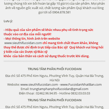
lượng chúng tôi xin bồi hoàn lại gấp 10 giá trị của sản phẩm. Mọi phản
ảnh về nguồn gốc xuất xứ, chất lượng sản phẩm Quý khách vui lòng
gọi tới số 0904.878.581
Lưu ý:
- Hiệu quả của sản phẩm sẽ khác nhau phụ về tình trạng sức
thuộc vào cơ địa của mỗi người!
- Mọi thông tin, hình ảnh trên website
www.sieuthifucoidan.com
chỉ mang tính chất tham khảo, không
thay thế được chỉ định trực tiếp của Bác sỹ! Quý khách vui lòng hỏi
ý kiến của các Dược sỹ/Bác sỹ
khỏe của bản thân và cách sử dụng thuốc trước khi dùng.
TRUNG TÂM PHÂN PHỐI FUCOIDAN
Địa chỉ: Số 475 Phố Kim Ngưu, Phường Vĩnh Tuy, Quận Hai Bà Trưng,
Hà Nội
Website:
www.sieuthifucoidan.com
-
www.FucoidanNhatBan.com
Email:
trungtamphanphoifucoidan@gmail.com
Điện thoại : 02462.96.94.95 - Hotline 0832.03.03.03
TRUNG TÂM PHÂN PHỐI FUCOIDAN
Địa chỉ: Số 475 Phố Kim Ngưu, Phường Vĩnh Tuy, Quận Hai Bà Trưng,