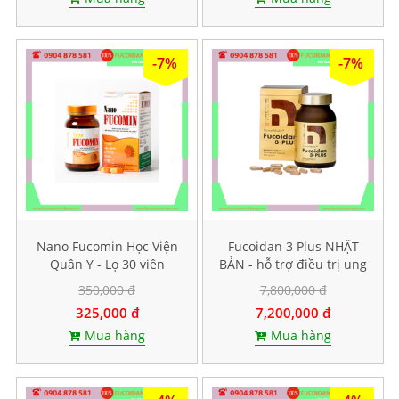
-7%
-7%
Nano Fucomin Học Viện
Fucoidan 3 Plus NHẬT
Quân Y - Lọ 30 viên
BẢN - hỗ trợ điều trị ung
thư, tăng sức đề kháng
350,000 đ
7,800,000 đ
325,000 đ
7,200,000 đ
Mua hàng
Mua hàng