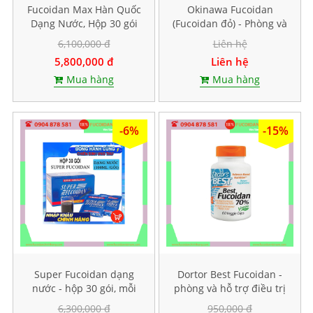
Fucoidan Max Hàn Quốc
Okinawa Fucoidan
Dạng Nước, Hộp 30 gói
(Fucoidan đỏ) - Phòng và
mỗi gói 40ml
hỗ trợ điều trị ung thư,
6,100,000 đ
Liên hệ
Hộp 150 viên
5,800,000 đ
Liên hệ
Mua hàng
Mua hàng
-6%
-15%
Super Fucoidan dạng
Dortor Best Fucoidan -
nước - hộp 30 gói, mỗi
phòng và hỗ trợ điều trị
gói chứa 100ml
ung thư, hộp 60 viên
6,300,000 đ
950,000 đ