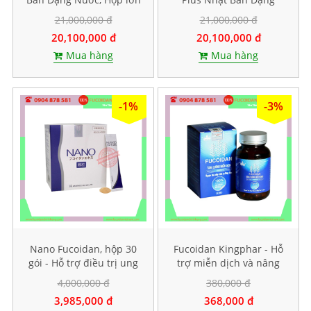
50 gói
Nước, Hộp lớn 50 gói
21,000,000 đ
21,000,000 đ
20,100,000 đ
20,100,000 đ
Mua hàng
Mua hàng
-1%
-3%
Nano Fucoidan, hộp 30
Fucoidan Kingphar - Hỗ
gói - Hỗ trợ điều trị ung
trợ miễn dịch và nâng
thư
cao sức đề kháng, Hộp 40
4,000,000 đ
380,000 đ
viên
3,985,000 đ
368,000 đ