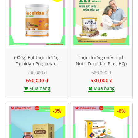
(900g) Bột thực dưỡng
Thực dưỡng miễn dịch
Fucoidan Progomax -
Nutri Fucoidan Plus, Hộp
dành cho bệnh nhân ung
500g
700,000 đ
580,000 đ
thư
650,000 đ
580,000 đ
Mua hàng
Mua hàng
-3%
-6%