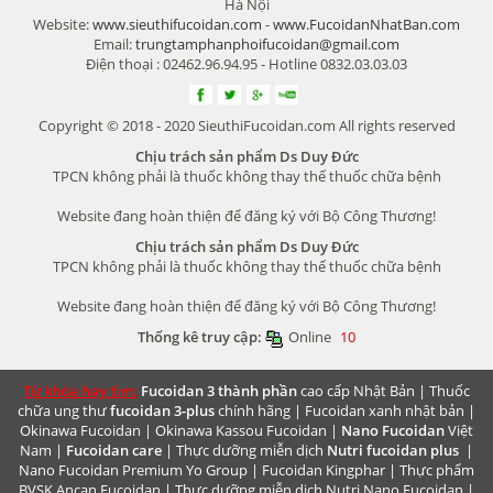
Hà Nội
Website:
www.sieuthifucoidan.com
-
www.FucoidanNhatBan.com
Email:
trungtamphanphoifucoidan@gmail.com
Điện thoại : 02462.96.94.95 - Hotline 0832.03.03.03
Copyright © 2018 - 2020 SieuthiFucoidan.com All rights reserved
Chịu trách sản phẩm Ds Duy Đức
TPCN không phải là thuốc không thay thế thuốc chữa bệnh
Website đang hoàn thiện để đăng ký với Bộ Công Thương!
Chịu trách sản phẩm Ds Duy Đức
TPCN không phải là thuốc không thay thế thuốc chữa bệnh
Website đang hoàn thiện để đăng ký với Bộ Công Thương!
Thống kê truy cập:
Online
10
Từ khóa hay tìm:
Fucoidan 3 thành phần
cao cấp Nhật Bản |
Thuốc
chữa ung thư
fucoidan 3-plus
chính hãng |
Fucoidan xanh nhật bản
|
Okinawa Fucoidan
|
Okinawa Kassou Fucoidan
|
Nano Fucoidan
Việt
Nam |
Fucoidan care
| Thực dưỡng miễn dịch
Nutri fucoidan plus
|
Nano Fucoidan Premium
Yo Group | Fucoidan Kingphar | Thực phẩm
BVSK
Ancan Fucoidan
| Thực dưỡng miễn dịch
Nutri Nano Fucoidan
|