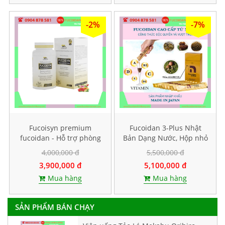
-2%
-7%
Fucoisyn premium
Fucoidan 3-Plus Nhật
fucoidan - Hỗ trợ phòng
Bản Dạng Nước, Hộp nhỏ
và điều trị ung thư, Hộp
10 gói
4,000,000 đ
5,500,000 đ
60 viên
3,900,000 đ
5,100,000 đ
Mua hàng
Mua hàng
SẢN PHẨM BÁN CHẠY