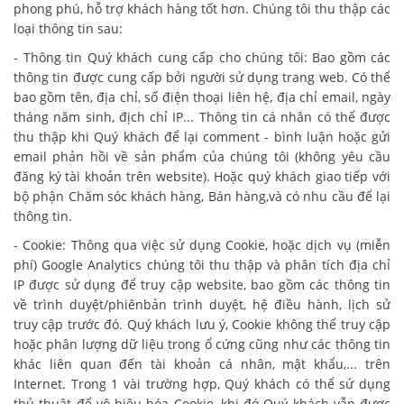
phong phú, hỗ trợ khách hàng tốt hơn. Chúng tôi thu thập các
loại thông tin sau:
- Thông tin Quý khách cung cấp cho chúng tôi: Bao gồm các
thông tin được cung cấp bởi người sử dụng trang web. Có thể
bao gồm tên, địa chỉ, số điện thoại liên hệ, địa chỉ email, ngày
tháng năm sinh, địch chỉ IP... Thông tin cá nhân có thể được
thu thập khi Quý khách để lại comment - bình luận hoặc gửi
email phản hồi về sản phẩm của chúng tôi (không yêu cầu
đăng ký tài khoản trên website). Hoặc quý khách giao tiếp với
bộ phận Chăm sóc khách hàng, Bán hàng,và có nhu cầu để lại
thông tin.
- Cookie: Thông qua việc sử dụng Cookie, hoặc dịch vụ (miễn
phí) Google Analytics chúng tôi thu thập và phân tích địa chỉ
IP được sử dụng để truy cập website, bao gồm các thông tin
về trình duyệt/phiênbản trình duyệt, hệ điều hành, lịch sử
truy cập trước đó. Quý khách lưu ý, Cookie không thể truy cập
hoặc phân lượng dữ liệu trong ổ cứng cũng như các thông tin
khác liên quan đến tài khoản cá nhân, mật khẩu,... trên
Internet. Trong 1 vài trường hợp, Quý khách có thể sử dụng
thủ thuật để vô hiệu hóa Cookie, khi đó Quý khách vẫn được