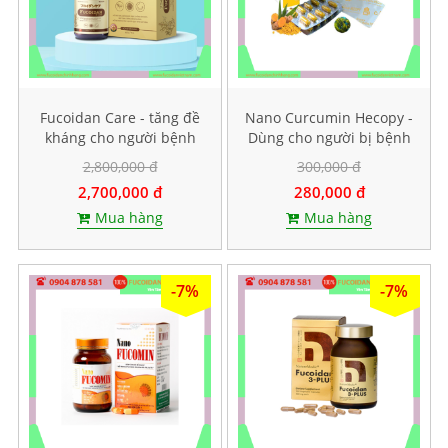
Fucoidan Care - tăng đề
Nano Curcumin Hecopy -
kháng cho người bệnh
Dùng cho người bị bệnh
ung thư, Hộp 60 viên
dạ dày. Hộp 60 viên
2,800,000 đ
300,000 đ
nang cứng
2,700,000 đ
280,000 đ
Mua hàng
Mua hàng
-7%
-7%