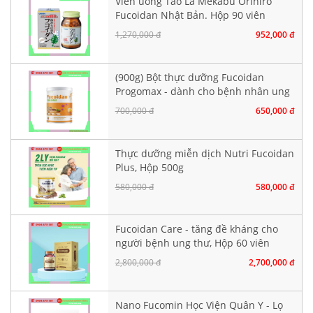
Viên uống Tảo Lá Mekabu Orihiro
Fucoidan Nhật Bản. Hộp 90 viên
1,270,000 đ
952,000 đ
(900g) Bột thực dưỡng Fucoidan
Progomax - dành cho bệnh nhân ung
thư
700,000 đ
650,000 đ
Thực dưỡng miễn dịch Nutri Fucoidan
Plus, Hộp 500g
580,000 đ
580,000 đ
Fucoidan Care - tăng đề kháng cho
người bệnh ung thư, Hộp 60 viên
nang cứng
2,800,000 đ
2,700,000 đ
Nano Fucomin Học Viện Quân Y - Lọ