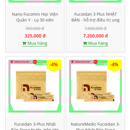
Nano Fucomin Học Viện
Fucoidan 3 Plus NHẬT
Quân Y - Lọ 30 viên
BẢN - hỗ trợ điều trị ung
thư, tăng sức đề kháng
350,000 đ
7,800,000 đ
325,000 đ
7,200,000 đ
Mua hàng
Mua hàng
-4%
-4%
Fucoidan 3-Plus Nhật
NatureMedic Fucoidan 3-
Bản Dạng Nước, Hộp lớn
Plus Nhật Bản Dạng