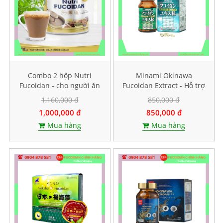
Combo 2 hộp Nutri
Minami Okinawa
Fucoidan - cho người ăn
Fucoidan Extract - Hỗ trợ
kiêng, ăn chay
điều trị ung thư, Lọ 240
1,160,000 đ
850,000 đ
viên
1,000,000 đ
850,000 đ
Mua hàng
Mua hàng