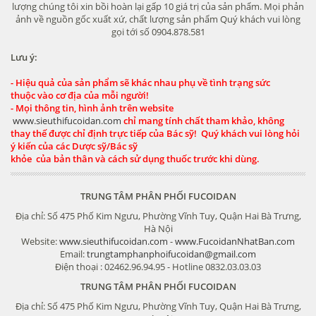
lượng chúng tôi xin bồi hoàn lại gấp 10 giá trị của sản phẩm. Mọi phản
ảnh về nguồn gốc xuất xứ, chất lượng sản phẩm Quý khách vui lòng
gọi tới số 0904.878.581
Lưu ý:
- Hiệu quả của sản phẩm sẽ khác nhau phụ về tình trạng sức
thuộc vào cơ địa của mỗi người!
- Mọi thông tin, hình ảnh trên website
www.sieuthifucoidan.com
chỉ mang tính chất tham khảo, không
thay thế được chỉ định trực tiếp của Bác sỹ! Quý khách vui lòng hỏi
ý kiến của các Dược sỹ/Bác sỹ
khỏe của bản thân và cách sử dụng thuốc trước khi dùng.
TRUNG TÂM PHÂN PHỐI FUCOIDAN
Địa chỉ: Số 475 Phố Kim Ngưu, Phường Vĩnh Tuy, Quận Hai Bà Trưng,
Hà Nội
Website:
www.sieuthifucoidan.com
-
www.FucoidanNhatBan.com
Email:
trungtamphanphoifucoidan@gmail.com
Điện thoại : 02462.96.94.95 - Hotline 0832.03.03.03
TRUNG TÂM PHÂN PHỐI FUCOIDAN
Địa chỉ: Số 475 Phố Kim Ngưu, Phường Vĩnh Tuy, Quận Hai Bà Trưng,