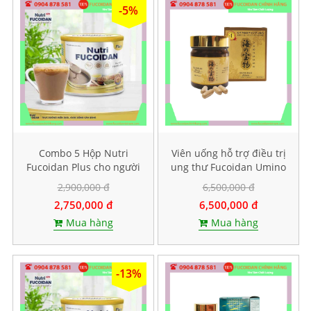
-5%
Combo 5 Hộp Nutri
Viên uống hỗ trợ điều trị
Fucoidan Plus cho người
ung thư Fucoidan Umino
ăn kiêng, Mỗi hộp 500g
Takaramono, Hộp 130
2,900,000 đ
6,500,000 đ
viên
2,750,000 đ
6,500,000 đ
Mua hàng
Mua hàng
-13%