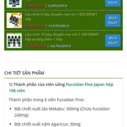
NGAY
|
7,200,000 đ
9,380,000 đ
Liệu trình 6 hộp, khuyến mại còn 1.600.000đ/1
MUA
hộp
NGAY
|
9,600,000 đ
14,070,000 đ
Liệu trình 10 hộp, khuyến mại còn 1.500.000đ/1
MUA
hộp và tặng thêm 1 hộp
NGAY
|
15,000,000 đ
23,450,000 đ
CHI TIẾT SẢN PHẨM
1) Thành phần của viên uống
Fucoidan Fine Japan hộp
198 viên
Thành phần trong 6 viên Fucoidan Fine:
Bột chiết xuất tảo Mekabu: 300mg (Chứa Fucoidan
240mg)
Bột chiết xuất nấm Agaricus: 30mg