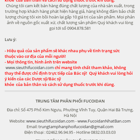
Chúng tôi cam kết bán hàng đúng chất lượng của nhà sản xuất, trong
trường hợp khách hàng phát hiện hàng giả, hàng không đảm bảo chất
lượng chúng tôi xin bồi hoàn lại gấp 10 giá trị của sản phẩm. Mọi phản
ảnh về nguồn gốc xuất xứ, chất lượng sản phẩm Quý khách vui lòng
gọi tới số 0904.878.581
Lưu ý:
- Hiệu quả của sản phẩm sẽ khác nhau phụ về tình trạng sức
thuộc vào cơ địa của mỗi người!
- Mọi thông tin, hình ảnh trên website
www.sieuthifucoidan.com
chỉ mang tính chất tham khảo, không
thay thế được chỉ định trực tiếp của Bác sỹ! Quý khách vui lòng hỏi
ý kiến của các Dược sỹ/Bác sỹ
khỏe của bản thân và cách sử dụng thuốc trước khi dùng.
TRUNG TÂM PHÂN PHỐI FUCOIDAN
Địa chỉ: Số 475 Phố Kim Ngưu, Phường Vĩnh Tuy, Quận Hai Bà Trưng,
Hà Nội
Website:
www.sieuthifucoidan.com
-
www.FucoidanNhatBan.com
Email:
trungtamphanphoifucoidan@gmail.com
Điện thoại : 02462.96.94.95 - Hotline 0832.03.03.03