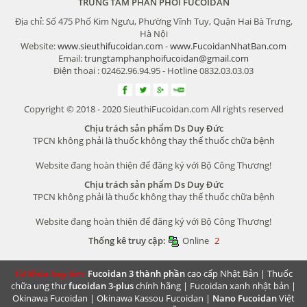
TRUNG TÂM PHÂN PHỐI FUCOIDAN
Địa chỉ: Số 475 Phố Kim Ngưu, Phường Vĩnh Tuy, Quận Hai Bà Trưng,
Hà Nội
Website:
www.sieuthifucoidan.com
-
www.FucoidanNhatBan.com
Email:
trungtamphanphoifucoidan@gmail.com
Điện thoại : 02462.96.94.95 - Hotline 0832.03.03.03
Copyright © 2018 - 2020 SieuthiFucoidan.com All rights reserved
Chịu trách sản phẩm Ds Duy Đức
TPCN không phải là thuốc không thay thế thuốc chữa bệnh
Website đang hoàn thiện để đăng ký với Bộ Công Thương!
Chịu trách sản phẩm Ds Duy Đức
TPCN không phải là thuốc không thay thế thuốc chữa bệnh
Website đang hoàn thiện để đăng ký với Bộ Công Thương!
Thống kê truy cập:
Online
2
Từ khóa hay tìm:
Fucoidan 3 thành phần
cao cấp Nhật Bản |
Thuốc
chữa ung thư
fucoidan 3-plus
chính hãng |
Fucoidan xanh nhật bản
|
Okinawa Fucoidan
|
Okinawa Kassou Fucoidan
|
Nano Fucoidan
Việt