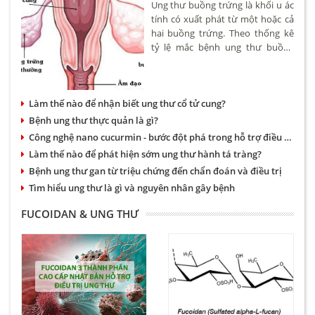
Ung thư buồng trứng là khối u ác
tính có xuất phát từ một hoặc cả
hai buồng trứng. Theo thống kê
tỷ lệ mắc bệnh ung thư buồng
trứng khoảng 4,6/100.000 phụ nữ.
Bệnh có thể xảy ra ở nhiều độ
tuổi tuy nhiên hay gặp nhất là
Làm thế nào để nhận biết ung thư cổ tử cung?
phụ nữ trên 50.
Bệnh ung thư thực quản là gì?
Công nghệ nano cucurmin - bước đột phá trong hỗ trợ điều trị bệnh dạ dày và ung thư
Làm thế nào để phát hiện sớm ung thư hành tá tràng?
Bệnh ung thư gan từ triệu chứng đến chẩn đoán và điều trị
Tìm hiểu ung thư là gì và nguyên nhân gây bệnh
FUCOIDAN & UNG THƯ