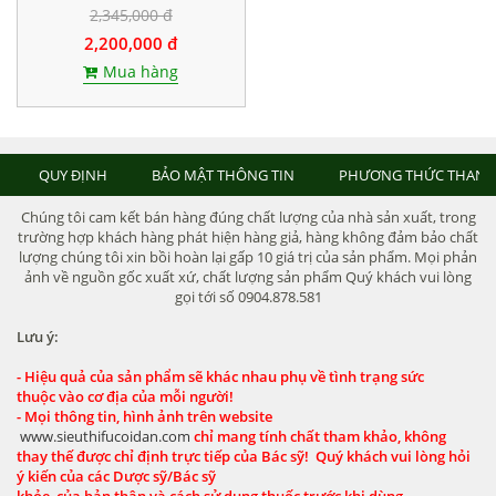
Hộp 198 viên
2,345,000 đ
2,200,000 đ
Mua hàng
QUY ĐỊNH
BẢO MẬT THÔNG TIN
PHƯƠNG THỨC THANH
Chúng tôi cam kết bán hàng đúng chất lượng của nhà sản xuất, trong
trường hợp khách hàng phát hiện hàng giả, hàng không đảm bảo chất
lượng chúng tôi xin bồi hoàn lại gấp 10 giá trị của sản phẩm. Mọi phản
ảnh về nguồn gốc xuất xứ, chất lượng sản phẩm Quý khách vui lòng
gọi tới số 0904.878.581
Lưu ý:
- Hiệu quả của sản phẩm sẽ khác nhau phụ về tình trạng sức
thuộc vào cơ địa của mỗi người!
- Mọi thông tin, hình ảnh trên website
www.sieuthifucoidan.com
chỉ mang tính chất tham khảo, không
thay thế được chỉ định trực tiếp của Bác sỹ! Quý khách vui lòng hỏi
ý kiến của các Dược sỹ/Bác sỹ
khỏe của bản thân và cách sử dụng thuốc trước khi dùng.