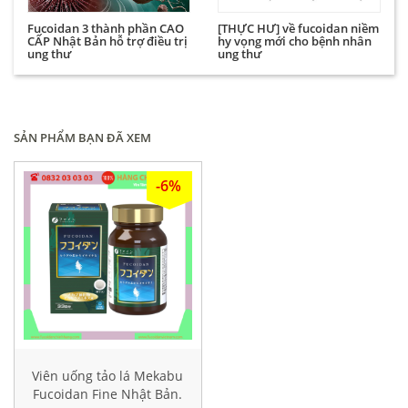
Fucoidan 3 thành phần CAO
[THỰC HƯ] về fucoidan niềm
CẤP Nhật Bản hỗ trợ điều trị
hy vọng mới cho bệnh nhân
ung thư
ung thư
SẢN PHẨM BẠN ĐÃ XEM
-6%
Viên uống tảo lá Mekabu
Fucoidan Fine Nhật Bản.