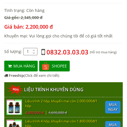
Tình trạng: Còn hàng
Giá gốc: 2,345,000 đ
Giá bán: 2,200,000 đ
Khuyến mại: Vui lòng gọi cho chúng tôi để có giá tốt nhất
0832.03.03.03
Số lượng:
(Hỗ trợ mua hàng)
MUA HÀNG
SHOPEE
Freeship
(Click để xem chi tiết)
LIỆU TRÌNH KHUYÊN DÙNG
Liệu trình 2 hộp, khuyến mại còn 2.000.000đ/1
MUA
hộp
NGAY
|
4,000,000 đ
4,690,000 đ
Liệu trình 4 hộp, khuyến mại còn 1.800.000đ/1
MUA
hộp