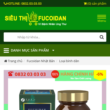
HOTLINE:
0832.03.03.03
(0) sản phẩm
Menu
DANH MỤC SẢN PHẨM
Trang chủ
Fucoidan Nhật Bản
Loại bình dân
-6%