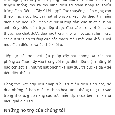
truyền thống, mở ra mô hình điều trị “xâm nhập tối thiểu
trúng đích, Đông - Tây Y kết hợp”. Các chuyên gia áp dụng can
thiệp mạch cục bộ, cấy hạt phóng xạ, kết hợp điều trị miễn
dịch sinh học. Đầu tiên với sự hướng dẫn của thiết bị hình
ảnh, ống siêu dẫn trực tiếp được đưa vào trong khối u, và
thuốc hóa chất được đưa vào trong khối u một cách chính xác,
cắt đứt sự sinh trưởng của các mạch máu mới của khối u, với
mục đích điều trị và ức chế khối u.
Tiếp tục kết hợp với liệu pháp cấy hạt phóng xạ, các hạt
phóng xạ được cấy vào trong với mục đích tiêu diệt những tế
bào còn sót lại, những hạt phóng xạ này duy trì bức xạ tia γ để
tiêu diệt khối u.
Đồng thời kết hợp liệu pháp điều trị miễn dịch sinh học, để
đưa những tế bào miễn dịch có hoạt tính kháng ung thư vào
trong khối u, giúp nâng cao sức miễn dịch của bệnh nhân và
hiệu quả điều trị.
Những hỗ trợ của chúng tôi