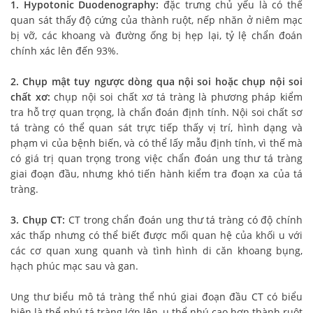
1. Hypotonic Duodenography:
đặc trưng chủ yếu là có thể
quan sát thấy độ cứng của thành ruột, nếp nhăn ở niêm mạc
bị vỡ, các khoang và đường ống bị hẹp lại, tỷ lệ chẩn đoán
chính xác lên đến 93%.
2. Chụp mật tuy ngược dòng qua nội soi hoặc chụp nội soi
chất xơ:
chụp nội soi chất xơ tá tràng là phương pháp kiểm
tra hỗ trợ quan trọng, là chẩn đoán định tính. Nội soi chất sơ
tá tràng có thể quan sát trực tiếp thấy vị trí, hình dạng và
phạm vi của bệnh biến, và có thể lấy mẫu định tính, vì thế mà
có giá trị quan trọng trong việc chẩn đoán ung thư tá tràng
giai đoạn đầu, nhưng khó tiến hành kiểm tra đoạn xa của tá
tràng.
3. Chụp CT:
CT trong chẩn đoán ung thư tá tràng có độ chính
xác thấp nhưng có thể biết được mối quan hệ của khối u với
các cơ quan xung quanh và tình hình di căn khoang bụng,
hạch phúc mạc sau và gan.
Ung thư biểu mô tá tràng thể nhú giai đoạn đầu CT có biểu
hiện là thể nhú tá tràng lớn lên, u thể nhú cao hơn thành ruột