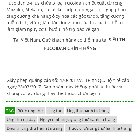
Fucoidan 3-Plus chứa 3 loại Fucoidan chiết xuất từ rong
Mozuku, Mekabu, Fucus kết hợp nấm Agaricus, góp phần
tăng cường khả năng ô xy hóa các gốc tự do, tăng cường
miễn dịch, giúp giảm tác dụng phụ của hóa xạ trị, hỗ trợ
làm giảm nguy cơ u bướu, hỗ trợ bảo vệ gan.
Tại Việt Nam, Quý khách hàng có thể mua tại
SIÊU THỊ
FUCOIDAN CHÍNH HÃNG
Giấy phép quảng cáo số: 470/2017/ATTP-XNQC, Bộ Y tế cấp
ngày 28/03/2017. Sản phẩm này không phải là thuốc và
không có tác dụng thay thế thuốc chữa bệnh.
TAG
Bệnh ung thư
Ung thư
Ung thư hành tá tràng
Ung thư dạ dày
Nguyên nhân gây ung thư hành tá tràng
Điều trị ung thư hành tá tràng
Thuốc chữa ung thư hành tá tràng