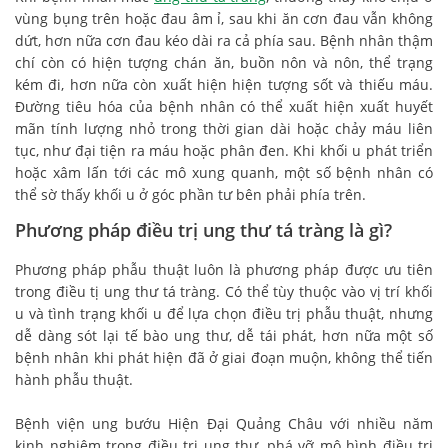
vùng bụng trên hoặc đau âm ỉ, sau khi ăn cơn đau vẫn không
dứt, hơn nữa cơn đau kéo dài ra cả phía sau. Bệnh nhân thậm
chí còn có hiện tượng chán ăn, buồn nôn và nôn, thể trạng
kém đi, hơn nữa còn xuất hiện hiện tượng sốt và thiếu máu.
Đường tiêu hóa của bệnh nhân có thể xuất hiện xuất huyết
mãn tính lượng nhỏ trong thời gian dài hoặc chảy máu liên
tục, như đại tiện ra máu hoặc phân đen. Khi khối u phát triển
hoặc xâm lấn tới các mô xung quanh, một số bệnh nhân có
thể sờ thấy khối u ở góc phần tư bên phải phía trên.
Phương pháp điều trị ung thư tá tràng là gì?
Phương pháp phẫu thuật luôn là phương pháp được ưu tiên
trong điều tị ung thư tá tràng. Có thể tùy thuộc vào vị trí khối
u và tình trạng khối u để lựa chọn điều trị phẫu thuật, nhưng
dễ dàng sót lại tế bào ung thư, dễ tái phát, hơn nữa một số
bệnh nhân khi phát hiện đã ở giai đoạn muộn, không thể tiến
hành phẫu thuật.
Bệnh viện ung bướu Hiện Đại Quảng Châu với nhiều năm
kinh nghiệm trong điều trị ung thư, phá vỡ mô hình điều trị