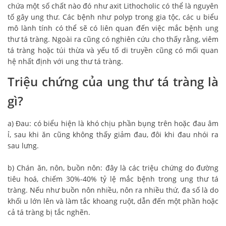
chứa một số chất nào đó như axit Lithocholic có thể là nguyên
tố gây ung thư. Các bệnh như polyp trong gia tộc, các u biểu
mô lành tính có thể sẽ có liên quan đến việc mắc bệnh ung
thư tá tràng. Ngoài ra cũng có nghiên cứu cho thấy rằng, viêm
tá tràng hoặc túi thừa và yếu tố di truyền cũng có mối quan
hệ nhất định với ung thư tá tràng.
Triệu chứng của
ung thư tá tràng
là
gì?
a) Đau: có biểu hiện là khó chịu phần bụng trên hoặc đau âm
ỉ, sau khi ăn cũng không thấy giảm đau, đôi khi đau nhói ra
sau lưng.
b) Chán ăn, nôn, buồn nôn: đây là các triệu chứng do đường
tiêu hoá, chiếm 30%-40% tỷ lệ mắc bệnh trong ung thư tá
tràng. Nếu như buồn nôn nhiều, nôn ra nhiều thứ, đa số là do
khối u lớn lên và làm tắc khoang ruột, dẫn đến một phần hoặc
cả tá tràng bị tắc nghẽn.