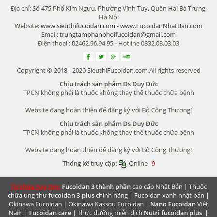
Địa chỉ: Số 475 Phố Kim Ngưu, Phường Vĩnh Tuy, Quận Hai Bà Trưng,
Hà Nội
Website:
www.sieuthifucoidan.com
-
www.FucoidanNhatBan.com
Email:
trungtamphanphoifucoidan@gmail.com
Điện thoại : 02462.96.94.95 - Hotline 0832.03.03.03
Copyright © 2018 - 2020 SieuthiFucoidan.com All rights reserved
Chịu trách sản phẩm Ds Duy Đức
TPCN không phải là thuốc không thay thế thuốc chữa bệnh
Website đang hoàn thiện để đăng ký với Bộ Công Thương!
Chịu trách sản phẩm Ds Duy Đức
TPCN không phải là thuốc không thay thế thuốc chữa bệnh
Website đang hoàn thiện để đăng ký với Bộ Công Thương!
Thống kê truy cập:
Online
9
Từ khóa hay tìm:
Fucoidan 3 thành phần
cao cấp Nhật Bản |
Thuốc
chữa ung thư
fucoidan 3-plus
chính hãng |
Fucoidan xanh nhật bản
|
Okinawa Fucoidan
|
Okinawa Kassou Fucoidan
|
Nano Fucoidan
Việt
Nam |
Fucoidan care
| Thực dưỡng miễn dịch
Nutri fucoidan plus
|