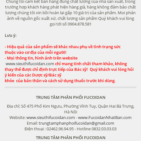
Chúng tôi cam kết bán hàng đúng chất lượng của nhà sản xuất, trong
trường hợp khách hàng phát hiện hàng giả, hàng không đảm bảo chất
lượng chúng tôi xin bồi hoàn lại gấp 10 giá trị của sản phẩm. Mọi phản
ảnh về nguồn gốc xuất xứ, chất lượng sản phẩm Quý khách vui lòng
gọi tới số 0904.878.581
Lưu ý:
- Hiệu quả của sản phẩm sẽ khác nhau phụ về tình trạng sức
thuộc vào cơ địa của mỗi người!
- Mọi thông tin, hình ảnh trên website
www.sieuthifucoidan.com
chỉ mang tính chất tham khảo, không
thay thế được chỉ định trực tiếp của Bác sỹ! Quý khách vui lòng hỏi
ý kiến của các Dược sỹ/Bác sỹ
khỏe của bản thân và cách sử dụng thuốc trước khi dùng.
TRUNG TÂM PHÂN PHỐI FUCOIDAN
Địa chỉ: Số 475 Phố Kim Ngưu, Phường Vĩnh Tuy, Quận Hai Bà Trưng,
Hà Nội
Website:
www.sieuthifucoidan.com
-
www.FucoidanNhatBan.com
Email:
trungtamphanphoifucoidan@gmail.com
Điện thoại : 02462.96.94.95 - Hotline 0832.03.03.03
TRUNG TÂM PHÂN PHỐI FUCOIDAN