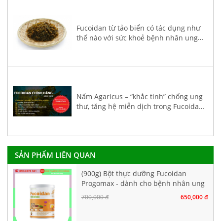
Fucoidan từ tảo biển có tác dụng như
thế nào với sức khoẻ bệnh nhân ung
thư?
Nấm Agaricus – “khắc tinh” chống ung
thư, tăng hệ miễn dịch trong Fucoidan
3-Plus
SẢN PHẨM LIÊN QUAN
(900g) Bột thực dưỡng Fucoidan
Progomax - dành cho bệnh nhân ung
thư
700,000 đ
650,000 đ