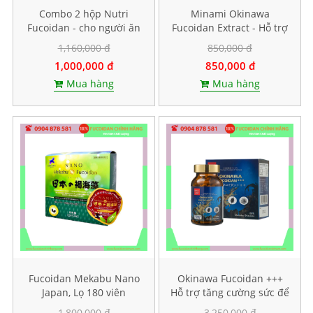
Combo 2 hộp Nutri
Minami Okinawa
Fucoidan - cho người ăn
Fucoidan Extract - Hỗ trợ
kiêng, ăn chay
điều trị ung thư, Lọ 240
1,160,000 đ
850,000 đ
viên
1,000,000 đ
850,000 đ
Mua hàng
Mua hàng
Fucoidan Mekabu Nano
Okinawa Fucoidan +++
Japan, Lọ 180 viên
Hỗ trợ tăng cường sức để
kháng, Hộp 30 viên
1,800,000 đ
3,250,000 đ