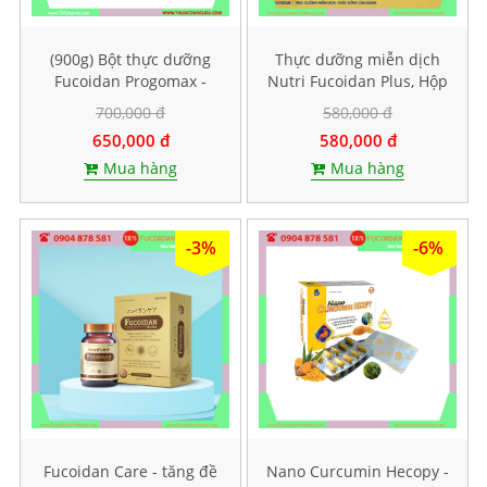
(900g) Bột thực dưỡng
Thực dưỡng miễn dịch
Fucoidan Progomax -
Nutri Fucoidan Plus, Hộp
dành cho bệnh nhân ung
500g
700,000 đ
580,000 đ
thư
650,000 đ
580,000 đ
Mua hàng
Mua hàng
-3%
-6%
Fucoidan Care - tăng đề
Nano Curcumin Hecopy -