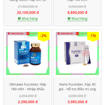
gói
21,000,000 đ
9,200,000 đ
20,100,000 đ
8,800,000 đ
Mua hàng
Mua hàng
-2%
-1%
Okinawa Fucoidan, Hộp
Nano Fucoidan, hộp 30
180 viên - Nhập khẩu
gói - Hỗ trợ điều trị ung
chính hãng
thư
2,450,000 đ
4,000,000 đ
2,390,000 đ
3,985,000 đ