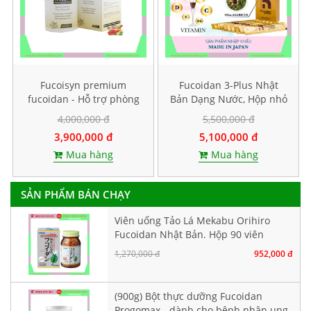
Fucoisyn premium
Fucoidan 3-Plus Nhật
fucoidan - Hỗ trợ phòng
Bản Dạng Nước, Hộp nhỏ
và điều trị ung thư, Hộp
10 gói
4,000,000 đ
5,500,000 đ
60 viên
3,900,000 đ
5,100,000 đ
Mua hàng
Mua hàng
SẢN PHẨM BÁN CHẠY
Viên uống Tảo Lá Mekabu Orihiro
Fucoidan Nhật Bản. Hộp 90 viên
1,270,000 đ
952,000 đ
(900g) Bột thực dưỡng Fucoidan
Progomax - dành cho bệnh nhân ung