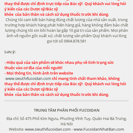
thay thế được chỉ định trực tiếp của Bác sỹ! Quý khách vui lòng hỏi
ý kiến của các Dược sỹ/Bác sỹ
khỏe của bản thân và cách sử dụng thuốc trước khi dùng.
Chúng tôi cam kết bán hàng đúng chất lượng của nhà sản xuất, trong
trường hợp khách hàng phát hiện hàng giả, hàng không đảm bảo chất
lượng chúng tôi xin bồi hoàn lại gấp 10 giá trị của sản phẩm. Mọi phản
ảnh về nguồn gốc xuất xứ, chất lượng sản phẩm Quý khách vui lòng
gọi tới số 0904.878.581
Lưu ý:
- Hiệu quả của sản phẩm sẽ khác nhau phụ về tình trạng sức
thuộc vào cơ địa của mỗi người!
- Mọi thông tin, hình ảnh trên website
www.sieuthifucoidan.com
chỉ mang tính chất tham khảo, không
thay thế được chỉ định trực tiếp của Bác sỹ! Quý khách vui lòng hỏi
ý kiến của các Dược sỹ/Bác sỹ
khỏe của bản thân và cách sử dụng thuốc trước khi dùng.
TRUNG TÂM PHÂN PHỐI FUCOIDAN
Địa chỉ: Số 475 Phố Kim Ngưu, Phường Vĩnh Tuy, Quận Hai Bà Trưng,
Hà Nội
Website:
www.sieuthifucoidan.com
-
www.FucoidanNhatBan.com