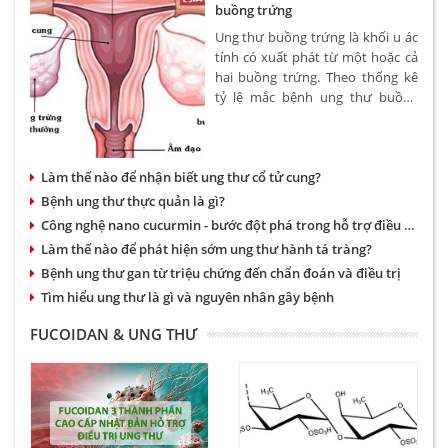
buồng trứng
Ung thư buồng trứng là khối u ác
tính có xuất phát từ một hoặc cả
hai buồng trứng. Theo thống kê
tỷ lệ mắc bệnh ung thư buồng
trứng khoảng 4,6/100.000 phụ nữ.
Bệnh có thể xảy ra ở nhiều độ
tuổi tuy nhiên hay gặp nhất là
Làm thế nào để nhận biết ung thư cổ tử cung?
phụ nữ trên 50.
Bệnh ung thư thực quản là gì?
Công nghệ nano cucurmin - bước đột phá trong hỗ trợ điều trị bệnh dạ dày và ung thư
Làm thế nào để phát hiện sớm ung thư hành tá tràng?
Bệnh ung thư gan từ triệu chứng đến chẩn đoán và điều trị
Tìm hiểu ung thư là gì và nguyên nhân gây bệnh
FUCOIDAN & UNG THƯ