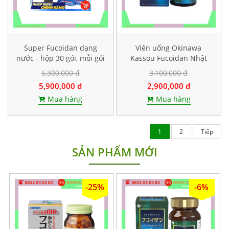
Super Fucoidan dạng
Viên uống Okinawa
nước - hộp 30 gói, mỗi gói
Kassou Fucoidan Nhật
chứa 100ml
Bản - Hộp 150 viên
6,300,000 đ
3,100,000 đ
5,900,000 đ
2,900,000 đ
Mua hàng
Mua hàng
1
2
Tiếp
SẢN PHẨM MỚI
-25%
-6%