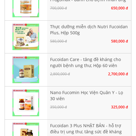
thư
700,000 đ
650,000 đ
Thực dưỡng miễn dịch Nutri Fucoidan
Plus, Hộp 500g
580,000 đ
580,000 đ
Fucoidan Care - tăng đề kháng cho
người bệnh ung thư, Hộp 60 viên
nang cứng
2,800,000 đ
2,700,000 đ
Nano Fucomin Học Viện Quân Y - Lọ
30 viên
350,000 đ
325,000 đ
Fucoidan 3 Plus NHẬT BẢN - hỗ trợ
điều trị ung thư, tăng sức đề kháng