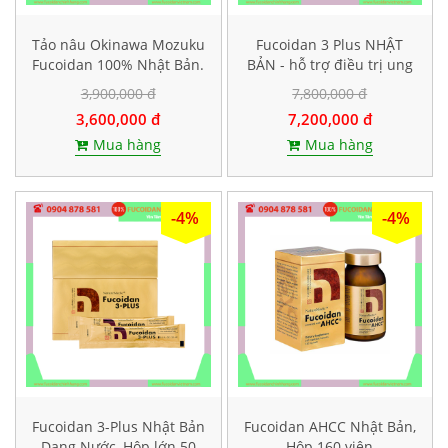
Tảo nâu Okinawa Mozuku
Fucoidan 3 Plus NHẬT
Fucoidan 100% Nhật Bản.
BẢN - hỗ trợ điều trị ung
Hộp 100 viên
thư, tăng sức đề kháng
3,900,000 đ
7,800,000 đ
3,600,000 đ
7,200,000 đ
Mua hàng
Mua hàng
-4%
-4%
Fucoidan 3-Plus Nhật Bản
Fucoidan AHCC Nhật Bản,
Dạng Nước, Hộp lớn 50
Hộp 160 viên