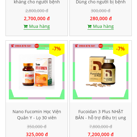
kháng cho người bệnh
Dùng cho người bị bệnh
ung thư, Hộp 60 viên
dạ dày. Hộp 60 viên
2,800,000 đ
300,000 đ
nang cứng
2,700,000 đ
280,000 đ
Mua hàng
Mua hàng
-7%
-7%
Nano Fucomin Học Viện
Fucoidan 3 Plus NHẬT
Quân Y - Lọ 30 viên
BẢN - hỗ trợ điều trị ung
thư, tăng sức đề kháng
350,000 đ
7,800,000 đ
325,000 đ
7,200,000 đ