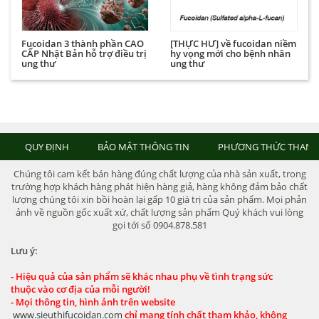
Fucoidan 3 thành phần CAO
[THỰC HƯ] về fucoidan niềm
CẤP Nhật Bản hỗ trợ điều trị
hy vọng mới cho bệnh nhân
ung thư
ung thư
QUY ĐỊNH
BẢO MẬT THÔNG TIN
PHƯƠNG THỨC THANH
Chúng tôi cam kết bán hàng đúng chất lượng của nhà sản xuất, trong
trường hợp khách hàng phát hiện hàng giả, hàng không đảm bảo chất
lượng chúng tôi xin bồi hoàn lại gấp 10 giá trị của sản phẩm. Mọi phản
ảnh về nguồn gốc xuất xứ, chất lượng sản phẩm Quý khách vui lòng
gọi tới số 0904.878.581
Lưu ý:
- Hiệu quả của sản phẩm sẽ khác nhau phụ về tình trạng sức
thuộc vào cơ địa của mỗi người!
- Mọi thông tin, hình ảnh trên website
www.sieuthifucoidan.com
chỉ mang tính chất tham khảo, không