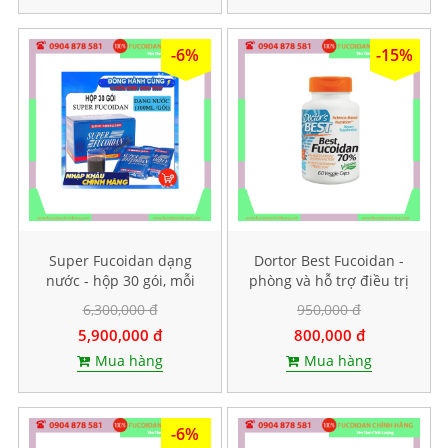
-6%
-15%
Super Fucoidan dạng
Dortor Best Fucoidan -
nước - hộp 30 gói, mỗi
phòng và hỗ trợ điều trị
gói chứa 100ml
ung thư, hộp 60 viên
6,300,000 đ
950,000 đ
5,900,000 đ
800,000 đ
Mua hàng
Mua hàng
-6%