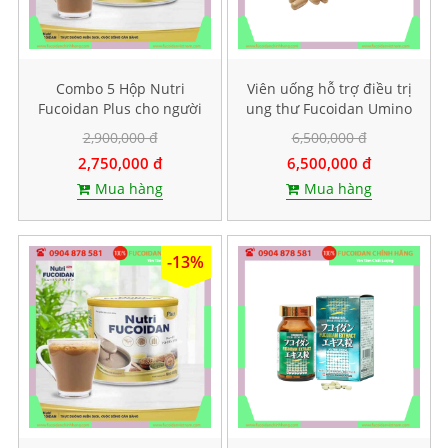
Combo 5 Hộp Nutri
Viên uống hỗ trợ điều trị
Fucoidan Plus cho người
ung thư Fucoidan Umino
ăn kiêng, Mỗi hộp 500g
Takaramono, Hộp 130
2,900,000 đ
6,500,000 đ
viên
2,750,000 đ
6,500,000 đ
Mua hàng
Mua hàng
-13%