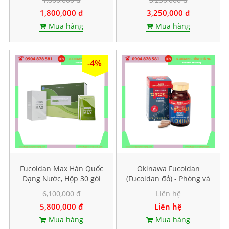
1,800,000 đ
3,250,000 đ
Mua hàng
Mua hàng
-4%
Fucoidan Max Hàn Quốc
Okinawa Fucoidan
Dạng Nước, Hộp 30 gói
(Fucoidan đỏ) - Phòng và
mỗi gói 40ml
hỗ trợ điều trị ung thư,
6,100,000 đ
Liên hệ
Hộp 150 viên
5,800,000 đ
Liên hệ
Mua hàng
Mua hàng