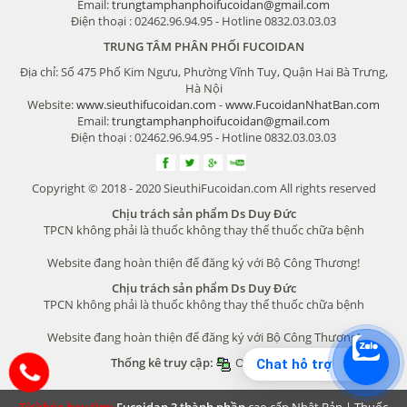
Email:
trungtamphanphoifucoidan@gmail.com
Điện thoại : 02462.96.94.95 - Hotline 0832.03.03.03
TRUNG TÂM PHÂN PHỐI FUCOIDAN
Địa chỉ: Số 475 Phố Kim Ngưu, Phường Vĩnh Tuy, Quận Hai Bà Trưng,
Hà Nội
Website:
www.sieuthifucoidan.com
-
www.FucoidanNhatBan.com
Email:
trungtamphanphoifucoidan@gmail.com
Điện thoại : 02462.96.94.95 - Hotline 0832.03.03.03
Copyright © 2018 - 2020 SieuthiFucoidan.com All rights reserved
Chịu trách sản phẩm Ds Duy Đức
TPCN không phải là thuốc không thay thế thuốc chữa bệnh
Website đang hoàn thiện để đăng ký với Bộ Công Thương!
Chịu trách sản phẩm Ds Duy Đức
TPCN không phải là thuốc không thay thế thuốc chữa bệnh
Website đang hoàn thiện để đăng ký với Bộ Công Thương!
Thống kê truy cập:
Online
650
Chat hỗ trợ
Từ khóa hay tìm:
Fucoidan 3 thành phần
cao cấp Nhật Bản |
Thuốc