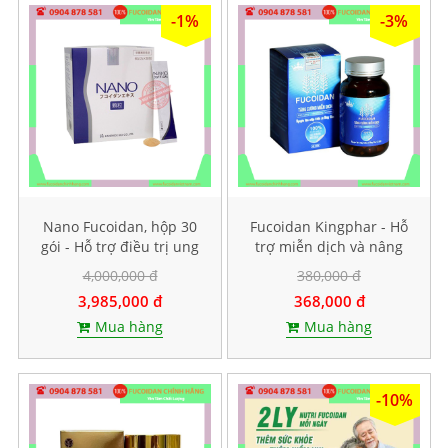
-1%
-3%
Nano Fucoidan, hộp 30
Fucoidan Kingphar - Hỗ
gói - Hỗ trợ điều trị ung
trợ miễn dịch và nâng
thư
cao sức đề kháng, Hộp 40
4,000,000 đ
380,000 đ
viên
3,985,000 đ
368,000 đ
Mua hàng
Mua hàng
-10%